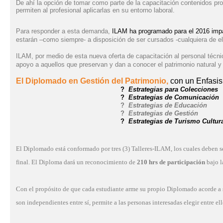
De ahí la opción de tomar como parte de la capacitación contenidos pro
permiten al profesional aplicarlas en su entorno laboral.
Para responder a esta demanda,
ILAM ha programado para el 2016 impart
estarán –como siempre- a disposición de ser cursados -cualquiera de ell
ILAM, por medio de esta nueva oferta de capacitación al personal técnic
apoyo a aquellos que preservan y dan a conocer el patrimonio natural y 
El Diplomado en Gestión del Patrimonio,
con un Enfasis
?
Estrategias para Colecciones
?
Estrategias de Comunicación
?
Estrategias de Educación
?
Estrategias de Gestión
?
Estrategias de Turismo Cultur
El Diplomado está conformado por tres (3) Talleres-ILAM, los cuales deben se
final. El Diploma dará un reconocimiento de
210 hrs de participación
bajo l
Con el propósito de que cada estudiante arme su propio Diplomado acorde a 
son independientes entre sí, permite a las personas interesadas elegir entre el