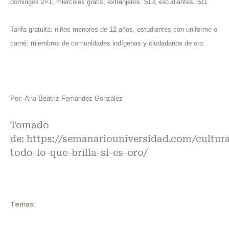
domingos 2×1; miércoles gratis; extranjeros: $13; estudiantes: $11
Tarifa gratuita: niños menores de 12 años, estudiantes con uniforme o
carné, miembros de comunidades indígenas y ciudadanos de oro.
Por:
Ana Beatriz Fernández González
Tomado
de:
https://semanariouniversidad.com/cultur
todo-lo-que-brilla-si-es-oro/
Temas: