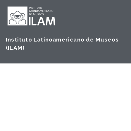
Instituto Latinoamericano de Museos
(ILAM)
Dirección:
San José, Costa Rica
Correo:
info@fundacionilam.org