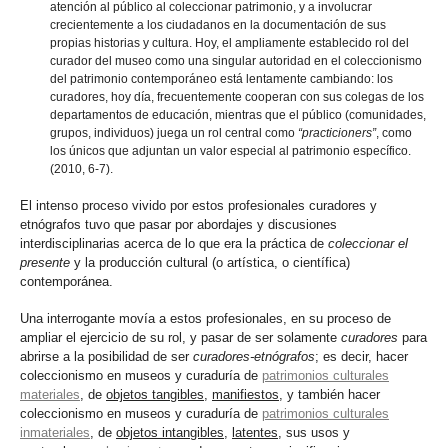
atención al público al coleccionar patrimonio, y a involucrar
crecientemente a los ciudadanos en la documentación de sus
propias historias y cultura. Hoy, el ampliamente establecido rol del
curador del museo como una singular autoridad en el coleccionismo
del patrimonio contemporáneo está lentamente cambiando: los
curadores, hoy día, frecuentemente cooperan con sus colegas de los
departamentos de educación, mientras que el público (comunidades,
grupos, individuos) juega un rol central como
“practicioners”
, como
los únicos que adjuntan un valor especial al patrimonio específico.
(2010, 6-7).
El intenso proceso vivido por estos profesionales curadores y
etnógrafos tuvo que pasar por abordajes y discusiones
interdisciplinarias acerca de lo que era la práctica de
coleccionar el
presente
y la producción cultural (o artística, o científica)
contemporánea.
Una interrogante movía a estos profesionales, en su proceso de
ampliar el ejercicio de su rol, y pasar de ser solamente
curadores
para
abrirse a la posibilidad de ser
curadores-etnógrafos
; es decir, hacer
coleccionismo en museos y curaduría de
patrimonios culturales
materiales
, de
objetos tangibles
,
manifiestos
, y también hacer
coleccionismo en museos y curaduría de
patrimonios culturales
inmateriales
, de
objetos intangibles
,
latentes
, sus usos y