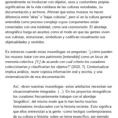
generalmente se involucran con objetos, usos y costumbres propias
significativas de la vida cotidiana de las culturas estudiadas, su
documentación y archivos. Afirman que estos museos no hacen
diferencia entre “altas” o “bajas culturas”, pero sí en la cultura general
entendida como proceso complejo cuyos componentes están
conectados con una totalidad, como una cosmovisión. El abordaje
etnográfico hurga en asuntos como el modo en que las gentes viven
sus culturas, estructuran, simbolizan y codifican visualmente sus
objetualidades y sentidos.
Es entonces cuando estas museólogas se preguntan:
“¿cómo pueden
los museos tratar con ese patrimonio [entendido] como un locus de
memoria colectiva. [Y,] de acuerdo con cuál criterio los curadores
coleccionarían y clasificarían los objetos?”
(2010, 7). Contextualizar
implica análisis, reunir copiosa información oral y escrita, y una
sistematización de esa documentación.
Así, -dicen nuestras museólogas- estos artefactos necesitan ser
situacionalmente integrados. (…). En los proyectos etnográficos
los curadores frecuentemente trabajan con el abordaje
‘biográfico’, del mismo modo que lo han hecho muchos
historiadores involucrados con la historia reciente. Esto significa
que ellos entrevistan a la gente –como testigos contemporáneos
de su cultura e historia- sobre un tema específico, por ejemplo