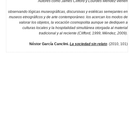
Autores como James Clifford y Lourdes Méndez vienen
observando lógicas museográficas, discursivas y estéticas semejantes en
museos etnográficos y de arte contemporáneo: los acercan los modos de
valorar los objetos, la vocación cosmopolita aunque se dediquen a
culturas locales y la hospitalidad simultánea otorgada al material
tradicional y al reciente (Clifford, 1999; Méndez, 2009).
Néstor García Canclini.
La sociedad sin relato
. (2010, 101)