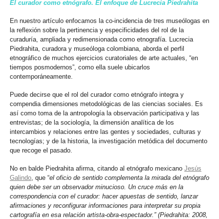
El curador como etnógrafo. El enfoque de Lucrecia Piedrahita
En nuestro artículo enfocamos la co-incidencia de tres museólogas en
la reflexión sobre la pertinencia y especificidades del rol de la
curaduría, ampliada y redimensionada como etnografía. Lucrecia
Piedrahita, curadora y museóloga colombiana, aborda el perfil
etnográfico de muchos ejercicios curatoriales de arte actuales, “en
tiempos posmodernos”, como ella suele ubicarlos
contemporáneamente.
Puede decirse que el rol del curador como etnógrafo integra y
compendia dimensiones metodológicas de las ciencias sociales. Es
así como toma de la antropología la observación participativa y las
entrevistas; de la sociología, la dimensión analítica de los
intercambios y relaciones entre las gentes y sociedades, culturas y
tecnologías; y de la historia, la investigación metódica del documento
que recoge el pasado.
No en balde Piedrahita afirma, citando al etnógrafo mexicano
Jesús
Galindo
, que “
el oficio de sentido complementa la mirada del etnógrafo
quien debe ser un observador minucioso. Un cruce más en la
correspondencia con el curador: hacer apuestas de sentido, lanzar
afirmaciones y reconfigurar informaciones para interpretar su propia
cartografía en esa relación artista-obra-espectador.” (Piedrahita: 2008,