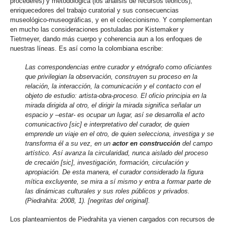
procederes) y metodológica (los análisis de recursos teóricos),
enriquecedores del trabajo curatorial y sus consecuencias
museológico-museográficas, y en el coleccionismo. Y complementan
en mucho las consideraciones postuladas por Kistemaker y
Tietmeyer, dando más cuerpo y coherencia aun a los enfoques de
nuestras líneas. Es así como la colombiana escribe:
Las
correspondencias entre curador y etnógrafo como oficiantes
que privilegian la observación, construyen su proceso en la
relación, la interacción, la comunicación y el contacto con el
objeto de estudio: artista-obra-proceso. El oficio principia en la
mirada dirigida al otro, el dirigir la mirada significa señalar un
espacio y –estar- es ocupar un lugar, así se desarrolla el acto
comunicactivo [sic] e interpretativo del curador, de quien
emprende un viaje en el otro, de quien selecciona, investiga y se
transforma él a su vez, en un
actor en construcción
del campo
artístico. Así avanza la circularidad, nunca aislado del proceso
de crecaión [sic], investigación, formación, circulación y
apropiación. De esta manera, el curador considerado la figura
mítica excluyente, se mira a sí mismo y entra a formar parte de
las dinámicas culturales y sus roles públicos y privados.
(Piedrahita: 2008, 1). [negritas del original].
Los planteamientos de Piedrahita ya vienen cargados con recursos de