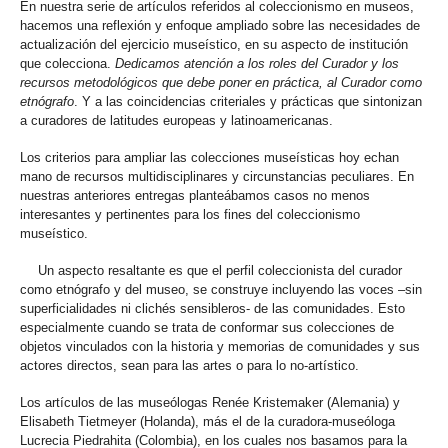
En nuestra serie de artículos referidos al coleccionismo en museos,
hacemos una reflexión y enfoque ampliado sobre las necesidades de
actualización del ejercicio museístico, en su aspecto de institución
que colecciona.
Dedicamos atención a los roles del Curador y los
recursos metodológicos que debe poner en práctica, al Curador como
etnógrafo
. Y a las coincidencias criteriales y prácticas que sintonizan
a curadores de latitudes europeas y latinoamericanas.
Los criterios para ampliar las colecciones museísticas hoy echan
mano de recursos multidisciplinares y circunstancias peculiares. En
nuestras anteriores entregas planteábamos casos no menos
interesantes y pertinentes para los fines del coleccionismo
museístico.
Un aspecto resaltante es que el perfil coleccionista del curador
como etnógrafo y del museo, se construye incluyendo las voces –sin
superficialidades ni clichés sensibleros- de las comunidades. Esto
especialmente cuando se trata de conformar sus colecciones de
objetos vinculados con la historia y memorias de comunidades y sus
actores directos, sean para las artes o para lo no-artístico.
Los artículos de las museólogas Renée Kristemaker (Alemania) y
Elisabeth Tietmeyer (Holanda), más el de la curadora-museóloga
Lucrecia Piedrahita (Colombia), en los cuales nos basamos para la