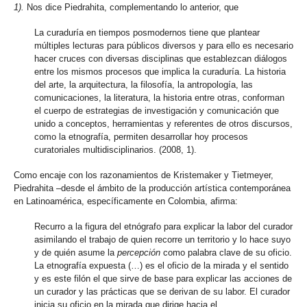
1).
Nos dice Piedrahita, complementando lo anterior, que
La curaduría en tiempos posmodernos tiene que plantear
múltiples lecturas para públicos diversos y para ello es necesario
hacer cruces con diversas disciplinas que establezcan diálogos
entre los mismos procesos que implica la curaduría. La historia
del arte, la arquitectura, la filosofía, la antropología, las
comunicaciones, la literatura, la historia entre otras, conforman
el cuerpo de estrategias de investigación y comunicación que
unido a conceptos, herramientas y referentes de otros discursos,
como la etnografía, permiten desarrollar hoy procesos
curatoriales multidisciplinarios. (2008, 1).
Como encaje con los razonamientos de Kristemaker y Tietmeyer,
Piedrahita –desde el ámbito de la producción artística contemporánea
en Latinoamérica, específicamente en Colombia, afirma:
Recurro a la figura del etnógrafo para explicar la labor del curador
asimilando el trabajo de quien recorre un territorio y lo hace suyo
y de quién asume la
percepción
como palabra clave de su oficio.
La etnografía expuesta (…) es el oficio de la mirada y el sentido
y es este filón el que sirve de base para explicar las acciones de
un curador y las prácticas que se derivan de su labor. El curador
inicia su oficio en la mirada que dirige hacia el