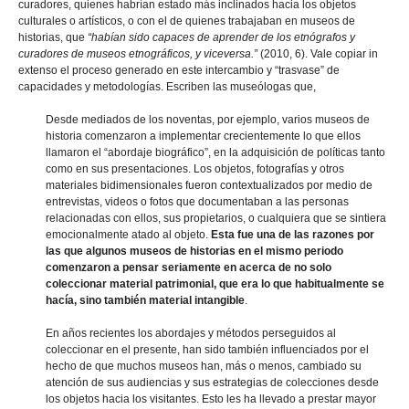
curadores, quienes habrían estado más inclinados hacia los objetos
culturales o artísticos, o con el de quienes trabajaban en museos de
historias, que
“habían sido capaces de aprender de los etnógrafos y
curadores de museos etnográficos, y viceversa.”
(2010, 6). Vale copiar in
extenso el proceso generado en este intercambio y “trasvase” de
capacidades y metodologías. Escriben las museólogas que,
Desde mediados de los noventas, por ejemplo, varios museos de
historia comenzaron a implementar crecientemente lo que ellos
llamaron el “abordaje biográfico”, en la adquisición de políticas tanto
como en sus presentaciones. Los objetos, fotografías y otros
materiales bidimensionales fueron contextualizados por medio de
entrevistas, videos o fotos que documentaban a las personas
relacionadas con ellos, sus propietarios, o cualquiera que se sintiera
emocionalmente atado al objeto.
Esta fue una de las razones por
las que algunos museos de historias en el mismo periodo
comenzaron a pensar seriamente en acerca de no solo
coleccionar material patrimonial, que era lo que habitualmente se
hacía, sino también material intangible
.
En años recientes los abordajes y métodos perseguidos al
coleccionar en el presente, han sido también influenciados por el
hecho de que muchos museos han, más o menos, cambiado su
atención de sus audiencias y sus estrategias de colecciones desde
los objetos hacia los visitantes. Esto les ha llevado a prestar mayor