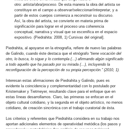
otro:
artista/obra/proceso
. De esta manera la obra del artista se
constituye en el campo a
observar/seleccionar/interpretar
, y a
partir de estos cuerpos comienza a reconstruir su discurso.
Así, la obra del artista, se convierte en materia prima de
significación para lograr en el proceso una coherencia
conceptual, narrativa y visual que se escenifica en el espacio
expositivo. (Piedrahita: 2008, 1) Cursivas del original].
Piedrahita, al apoyarse en la etnografía, refiere de nuevo las palabras
de Galindo, cuando éste destaca que el etnógrafo
“tiene vocación del
otro, lo busca, lo sigue y lo contempla (…) afirmando algún significado
a todo aquello que ha pasado por su mirada (…), incluyendo la
reconfiguración de la percepción de su propia percepción.”
(2010, 1).
Interesan estas afirmaciones de Piedrahita y Galindo, pues es
evidente la coincidencia y complementaridad con lo postulado por
Kristemaker y Tietmeyer, resultando clave para el enfoque que en
estas líneas desarrollamos. Claro, las primeras se enfocan en el
objeto cultural cotidiano, y la segunda en el objeto artístico, no menos
cotidiano, de creación sincrónica con el trabajo curatorial de ésta.
Los criterios y referentes que Piedrahita considera en su trabajo nos
aportan adicionales elementos de operatividad metódica (los pasos y