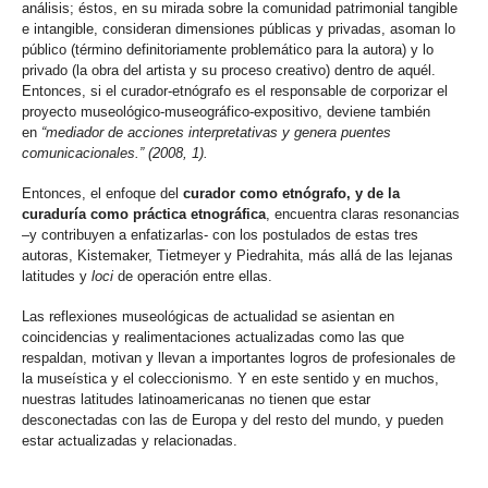
análisis; éstos, en su mirada sobre la comunidad patrimonial tangible
e intangible, consideran dimensiones públicas y privadas, asoman lo
público (término definitoriamente problemático para la autora) y lo
privado (la obra del artista y su proceso creativo) dentro de aquél.
Entonces, si el curador-etnógrafo es el responsable de corporizar el
proyecto museológico-museográfico-expositivo, deviene también
en
“mediador de acciones interpretativas y genera puentes
comunicacionales.” (2008, 1).
Entonces, el enfoque del
curador como etnógrafo, y de la
curaduría como práctica etnográfica
, encuentra claras resonancias
–y contribuyen a enfatizarlas- con los postulados de estas tres
autoras, Kistemaker, Tietmeyer y Piedrahita, más allá de las lejanas
latitudes y
loci
de operación entre ellas.
Las reflexiones museológicas de actualidad se asientan en
coincidencias y realimentaciones actualizadas como las que
respaldan, motivan y llevan a importantes logros de profesionales de
la museística y el coleccionismo. Y en este sentido y en muchos,
nuestras latitudes latinoamericanas no tienen que estar
desconectadas con las de Europa y del resto del mundo, y pueden
estar actualizadas y relacionadas.