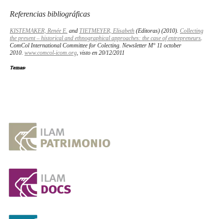
Referencias bibliográficas
KISTEMAKER, Renée E.
and
TIETMEYER, Elisabeth
(Editoras) (2010).
Collecting
the present – historical and ethnographical approaches: the case of entrepreneurs
.
ComCol International Committee for Colecting.
Newsletter
M° 11 october
2010.
www.comcol-icom.org
, visto en 20/12/2011
Temas: