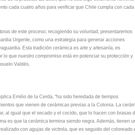
ento cada cuatro años para verificar que Chile cumpla con cada
ctoras de este proceso; recogiendo su voluntad, presentaremos
uardia Urgente, como una estrategia para generar acciones
vaguardia. Esta tradición cerámica es arte y artesanía, es
or lo que nuestro compromiso está en potenciar su protección y
onsuelo Valdés.
explica Emilio de la Cerda, “ha sido heredada de tiempos
ientos que vienen de cerámicas previas a la Colonia. La cerá
r, al igual que el secado y el cocido, que lo hacen con brasas 
ema es que la cerámica termina siendo negra. Además, tienen u
realizado con agujas de victrola, que es seguido del coloreado 