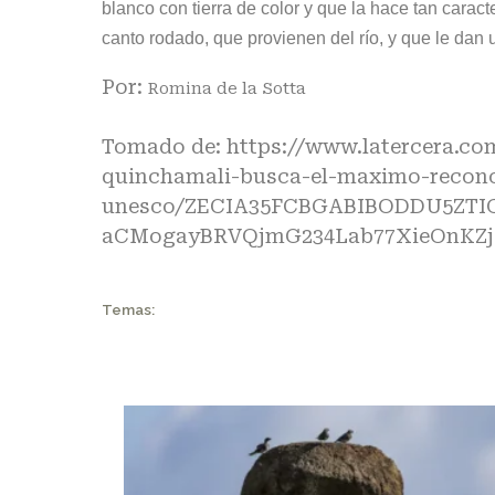
blanco con tierra de color y que la hace tan carac
canto rodado, que provienen del río, y que le dan 
Por:
Romina de la Sotta
Tomado de: https://www.latercera.com
quinchamali-busca-el-maximo-recono
unesco/ZECIA35FCBGABIBODDU5ZTIO
aCMogayBRVQjmG234Lab77XieOnKZj
Temas: