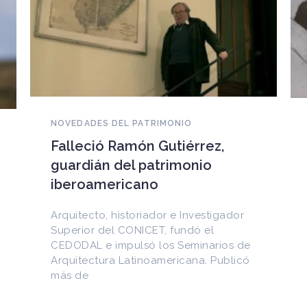
NOVEDADES DEL PATRIMONIO
EEUU devuelve a Cuba
documentos históricos
sustraídos del Archivo
Nacional y puestos a la venta
en internet
Entre los materiales recuperados
figuran la Constitución de la Yaya de
1897 y documentos del Generalísimo
Máximo Gómez, del canciller