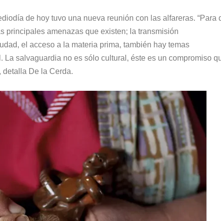
ediodía de hoy tuvo una nueva reunión con las alfareras. “Para
s principales amenazas que existen; la transmisión
iudad, el acceso a la materia prima, también hay temas
ial. La salvaguardia no es sólo cultural, éste es un compromiso q
 detalla De la Cerda.