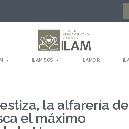
AM
ILAM SOS
ILAMDIR
IL
stiza, la alfarería de
sca el máximo