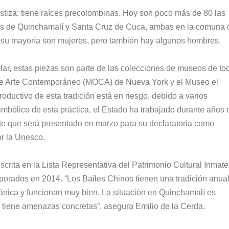
estiza: tiene raíces precolombinas. Hoy son poco más de 80 las
ades de Quinchamalí y Santa Cruz de Cuca, ambas en la comuna 
 su mayoría son mujeres, pero también hay algunos hombres.
pular, estas piezas son parte de las colecciones de museos de to
o de Arte Contemporáneo (MOCA) de Nueva York y el Museo el
ductivo de esta tradición está en riesgo, debido a varios
simbólico de esta práctica, el Estado ha trabajado durante años 
te que será presentado en marzo para su declaratoria como
or la Unesco.
scrita en la Lista Representativa del Patrimonio Cultural Inmate
rporados en 2014. “Los Bailes Chinos tienen una tradición anua
gánica y funcionan muy bien. La situación en Quinchamalí es
ro tiene amenazas concretas”, asegura Emilio de la Cerda,