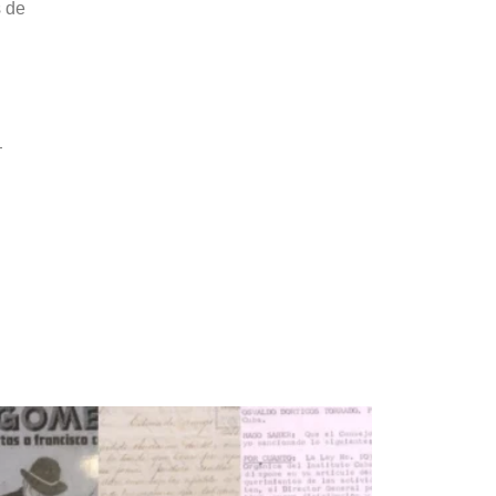
s de
-