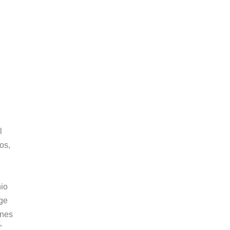
l
os,
nio
ige
ones
”,