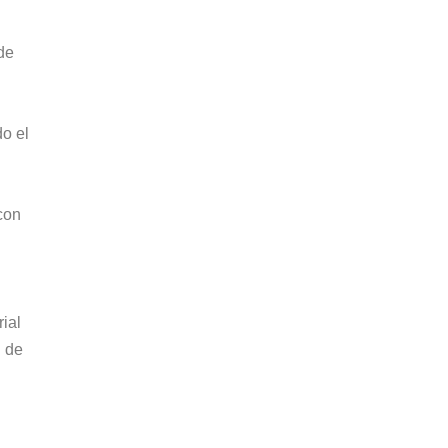
de
do el
con
rial
l de