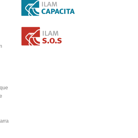
en
 que
e
arra