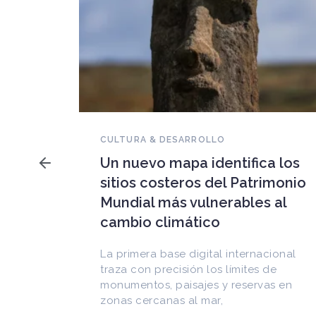
NOVEDADES DEL PATRIMONIO
Falleció Ramón Gutiérrez,
a los
guardián del patrimonio
imonio
iberoamericano
 al
Arquitecto, historiador e Investigador
Superior del CONICET, fundó el
CEDODAL e impulsó los Seminarios de
cional
Arquitectura Latinoamericana. Publicó
de
más de
as en