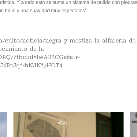
terística. Y a todo esto se suma un sistema de pulido con piedra
un brillo y una suavidad muy especiales”.
/culto/noticia/negra-y-mestiza-la-alfareria-de
cimiento-de-la-
RQ/?fbclid=IwAR3CGe6atr-
J4FoJqf-hNJNf9HOT4