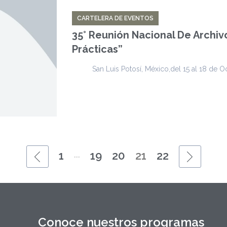
CARTELERA DE EVENTOS
35° Reunión Nacional De Archiv
Prácticas”
San Luis Potosí, México,del 15 al 18 de Oc
...
1
19
20
21
22
Conoce nuestros programas