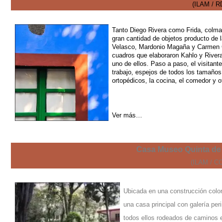
(ILAM / R
Tanto Diego Rivera como Frida, colma
gran cantidad de objetos producto de l
Velasco, Mardonio Magaña y Carmen Cab
cuadros que elaboraron Kahlo y Rivera
uno de ellos. Paso a paso, el visitan
trabajo, espejos de todos los tamaños
ortopédicos, la cocina, el comedor y o
Ver más…
Casa Museo Quinta de 
(ILAM / C
Ubicada en una construcción colo
una casa principal con galería pe
todos ellos rodeados de caminos 