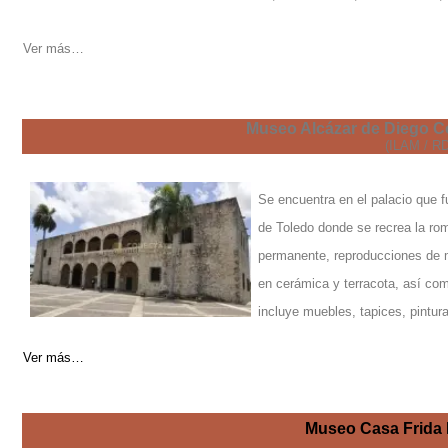
Ver más…
Museo Alcázar de Diego C
(ILAM / R
Se encuentra en el palacio que f
de Toledo donde se recrea la ro
permanente, reproducciones de m
en cerámica y terracota, así com
incluye muebles, tapices, pintura
Ver más…
Museo Casa Frida 