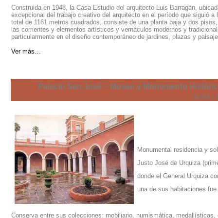
Construida en 1948, la Casa Estudio del arquitecto Luis Barragán, ubica
excepcional del trabajo creativo del arquitecto en el período que siguió 
total de 1161 metros cuadrados, consiste de una planta baja y dos pisos, 
las corrientes y elementos artísticos y vernáculos modernos y tradicional
particularmente en el diseño contemporáneo de jardines, plazas y paisaje
Ver más…
Palacio San José – Museo y Monumento Histórico
(ILAM / 
Monumental residencia y sola
Justo José de Urquiza (prime
donde el General Urquiza con
una de sus habitaciones fue 
Conserva entre sus colecciones: mobiliario, numismática, medallísticas, 