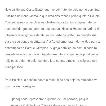
Heloisa Helena Costa Berto
, que também atende pelo nome espiritual
Luizinha de Nanã, acredita que uma das razões pelas quais a Polícia
Civil se recusa a devolver os objetos sagrados é o simples fato de
que perderia grande parte de seu acervo. Heloisa Helena foi vítima de
intolerância religiosa e de abuso por parte da prefeitura quando sua
casa e seu centro espírita na
Vila Autódromo
foram
demolidos para a
construção do Parque Olímpico
. A igreja católica da comunidade foi
deixada intacta. Desde então, ela tem lutado ativamente por direitos
religiosos e de moradia, sendo a
luta contra o racismo religioso seu
principal foco
.
Para Heloisa, o conflito sobre a restituição dos objetos roubados vai
muito além da religião:
“[Isso] pode representar a quebra de um período, porque
esse local da Polícia Civil–aonde essas peças ficaram