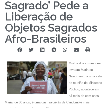
Sagrado’ Pede a
Liberação de
Objetos Sagrados
Afro-Brasileiros
Muitos dos crimes que
levaram
Maria do
Nascimento
a uma sala
de reunião do Ministério
Público, aconteceram
há mais de cem anos.
Maria, de 80 anos,
é uma das Iyalorixás de
Candomblé
mais