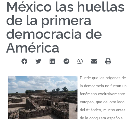
México las huellas
de la primera
democracia de
América
Puede que los orígenes de
la democracia no fueran un
fenómeno exclusivamente
europeo, que del otro lado
del Atlántico, mucho antes
de la conquista española…