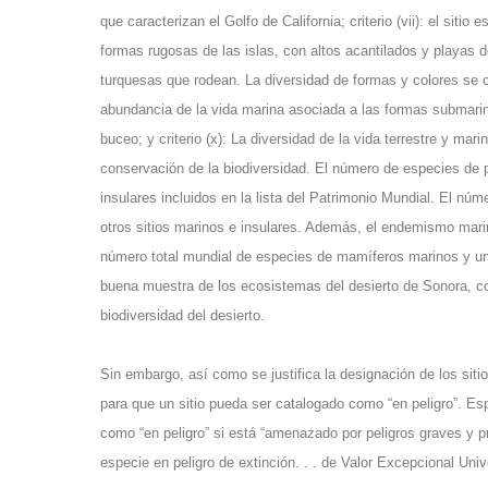
que caracterizan el Golfo de California; criterio (vii): el siti
formas rugosas de las islas, con altos acantilados y playas de
turquesas que rodean. La diversidad de formas y colores se 
abundancia de la vida marina asociada a las formas submarina
buceo; y criterio (x): La diversidad de la vida terrestre y mari
conservación de la biodiversidad. El número de especies de p
insulares incluidos en la lista del Patrimonio Mundial. El 
otros sitios marinos e insulares. Además, el endemismo mari
número total mundial de especies de mamíferos marinos y un
buena muestra de los ecosistemas del desierto de Sonora, co
biodiversidad del desierto.
Sin embargo, así como se justifica la designación de los sit
para que un sitio pueda ser catalogado como “en peligro”. Es
como “en peligro” si está “amenazado por peligros graves y p
especie en peligro de extinción. . . de Valor Excepcional Univ