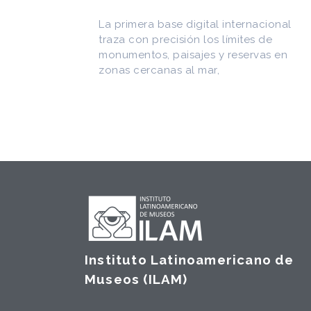
Superior del CONICET, fundó el
CEDODAL e impulsó los Seminarios de
cional
Arquitectura Latinoamericana. Publicó
de
más de
as en
Instituto Latinoamericano de
Museos (ILAM)