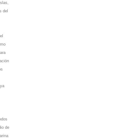
slas,
s del
el
omo
para
iación
os
 ya
todos
dio de
arina