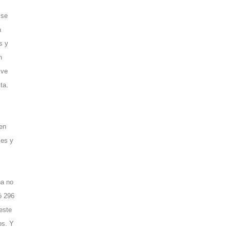
 se
a
s y
n
ive
ta.
‘en
ies y
na no
ó 296
este
os. Y