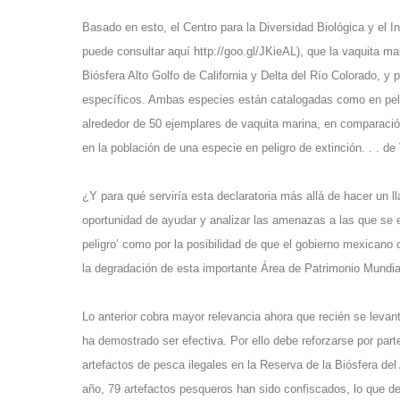
Basado en esto, el Centro para la Diversidad Biológica y el In
puede consultar aquí http://goo.gl/JKieAL), que la vaquita mar
Biósfera Alto Golfo de California y Delta del Río Colorado, y 
específicos. Ambas especies están catalogadas como en peli
alrededor de 50 ejemplares de vaquita marina, en comparació
en la población de una especie en peligro de extinción. . . de
¿Y para qué serviría esta declaratoria más allá de hacer un l
oportunidad de ayudar y analizar las amenazas a las que se en
peligro’ como por la posibilidad de que el gobierno mexicano
la degradación de esta importante Área de Patrimonio Mundia
Lo anterior cobra mayor relevancia ahora que recién se levant
ha demostrado ser efectiva. Por ello debe reforzarse por part
artefactos de pesca ilegales en la Reserva de la Biósfera del
año, 79 artefactos pesqueros han sido confiscados, lo que de