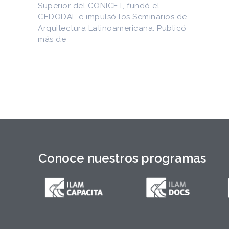
en internet
Entre los materiales recuperados
figuran la Constitución de la Yaya de
1897 y documentos del Generalísimo
Máximo Gómez, del canciller
Conoce nuestros programas