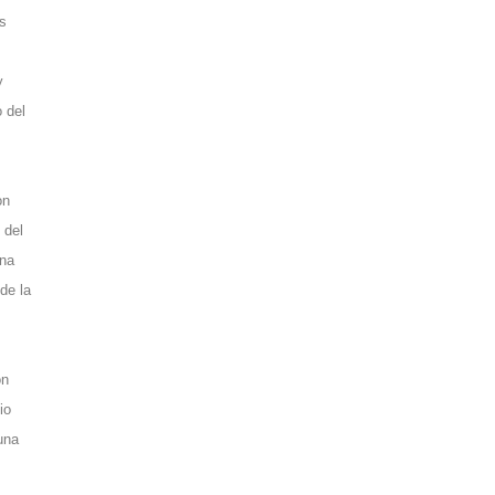
as
y
 del
on
 del
una
de la
ón
io
una