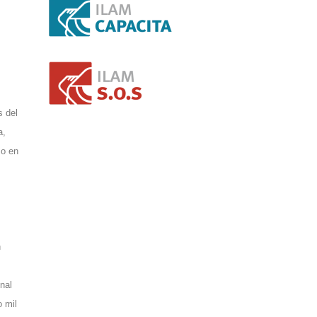
s del
a,
mo en
n
nal
o mil