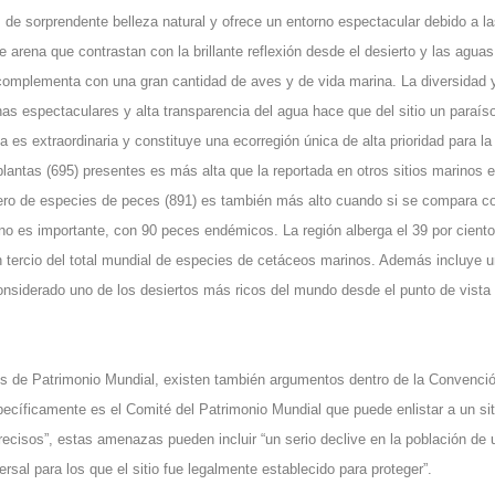
o es de sorprendente belleza natural y ofrece un entorno espectacular debido a l
 arena que contrastan con la brillante reflexión desde el desierto y las aguas
complementa con una gran cantidad de aves y de vida marina. La diversidad 
s espectaculares y alta transparencia del agua hace que del sitio un paraíso
na es extraordinaria y constituye una ecorregión única de alta prioridad para la
lantas (695) presentes es más alta que la reportada en otros sitios marinos e
número de especies de peces (891) es también más alto cuando si se compara c
no es importante, con 90 peces endémicos. La región alberga el 39 por ciento
 tercio del total mundial de especies de cetáceos marinos. Además incluye 
nsiderado uno de los desiertos más ricos del mundo desde el punto de vista 
ios de Patrimonio Mundial, existen también argumentos dentro de la Convenci
pecíficamente es el Comité del Patrimonio Mundial que puede enlistar a un sit
recisos”, estas amenazas pueden incluir “un serio declive en la población de 
ersal para los que el sitio fue legalmente establecido para proteger”.