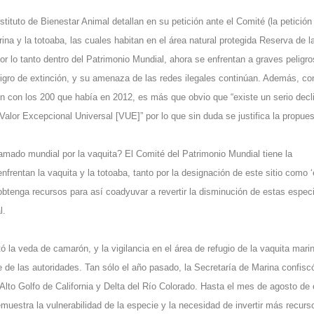
stituto de Bienestar Animal detallan en su petición ante el Comité (la petición
ina y la totoaba, las cuales habitan en el área natural protegida Reserva de l
por lo tanto dentro del Patrimonio Mundial, ahora se enfrentan a graves peligro
gro de extinción, y su amenaza de las redes ilegales continúan. Además, co
n con los 200 que había en 2012, es más que obvio que “existe un serio decl
 Valor Excepcional Universal [VUE]” por lo que sin duda se justifica la propues
lamado mundial por la vaquita? El Comité del Patrimonio Mundial tiene la
frentan la vaquita y la totoaba, tanto por la designación de este sitio como 
 obtenga recursos para así coadyuvar a revertir la disminución de estas espec
l.
ó la veda de camarón, y la vigilancia en el área de refugio de la vaquita mari
e de las autoridades. Tan sólo el año pasado, la Secretaría de Marina confisc
 Alto Golfo de California y Delta del Río Colorado. Hasta el mes de agosto de 
muestra la vulnerabilidad de la especie y la necesidad de invertir más recurs