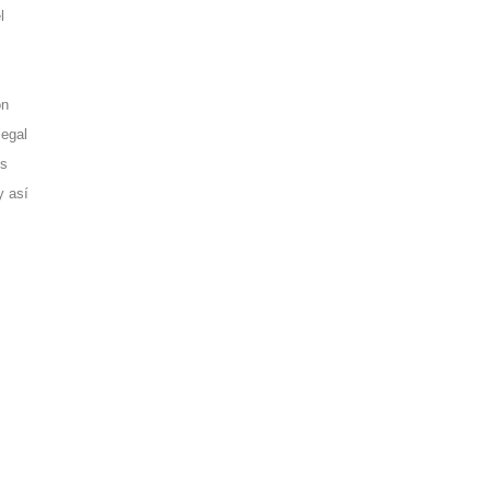
l
ón
legal
es
y así