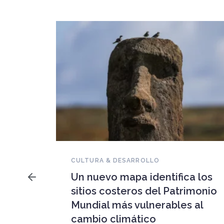
NOVEDADES DEL PATRIMONIO
Falleció Ramón Gutiérrez,
a los
guardián del patrimonio
imonio
iberoamericano
 al
Arquitecto, historiador e Investigador