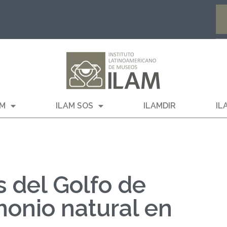
AM
ILAM SOS
ILAMDIR
IL
 del Golfo de
imonio natural en