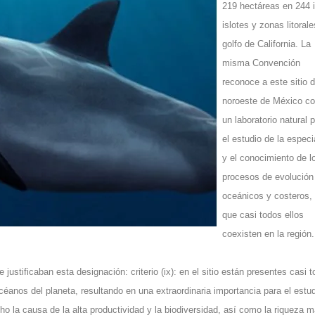
219 hectáreas en 244 i
islotes y zonas litorale
golfo de California. La
misma Convención
reconoce a este sitio d
noroeste de México c
un laboratorio natural 
el estudio de la espec
y el conocimiento de l
procesos de evolución
oceánicos y costeros,
que casi todos ellos
coexisten en la región.
ustificaban esta designación: criterio (ix): en el sitio están presentes casi 
éanos del planeta, resultando en una extraordinaria importancia para el estu
 la causa de la alta productividad y la biodiversidad, así como la riqueza m