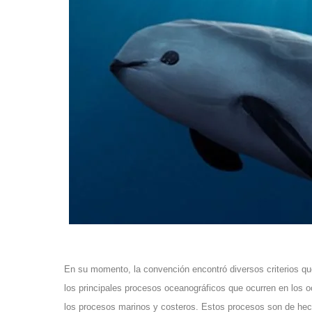
En su momento, la convención encontró diversos criterios que j
los principales procesos oceanográficos que ocurren en los oc
los procesos marinos y costeros. Estos procesos son de hecho