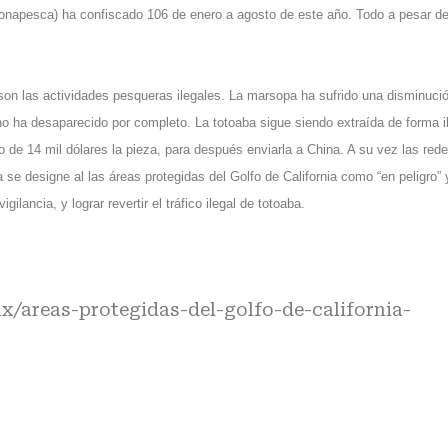
onapesca) ha confiscado 106 de enero a agosto de este año. Todo a pesar de
son las actividades pesqueras ilegales. La marsopa ha sufrido una disminuci
o ha desaparecido por completo. La totoaba sigue siendo extraída de forma i
io de 14 mil dólares la pieza, para después enviarla a China. A su vez las red
a se designe al las áreas protegidas del Golfo de California como “en peligro” 
lancia, y lograr revertir el tráfico ilegal de totoaba.
x/areas-protegidas-del-golfo-de-california-