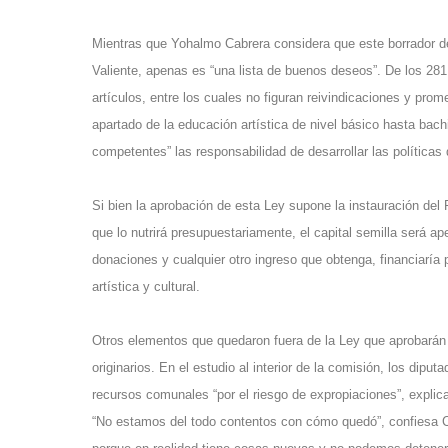
Mientras que Yohalmo Cabrera considera que este borrador de 
Valiente, apenas es “una lista de buenos deseos”. De los 28
artículos, entre los cuales no figuran reivindicaciones y pr
apartado de la educación artística de nivel básico hasta bachi
competentes” las responsabilidad de desarrollar las políticas
Si bien la aprobación de esta Ley supone la instauración del 
que lo nutrirá presupuestariamente, el capital semilla será ap
donaciones y cualquier otro ingreso que obtenga, financiaría p
artística y cultural.
Otros elementos que quedaron fuera de la Ley que aprobarán 
originarios. En el estudio al interior de la comisión, los diput
recursos comunales “por el riesgo de expropiaciones”, expli
“No estamos del todo contentos con cómo quedó”, confiesa Ca