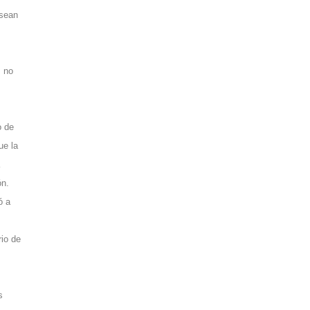
 sean
s no
o de
ue la
ón.
ó a
io de
s