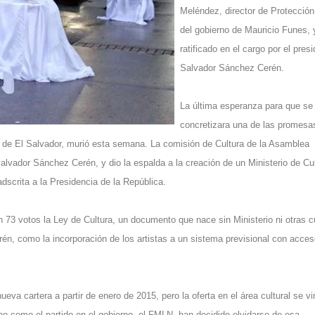
Meléndez, director de Protección 
del gobierno de Mauricio Funes, 
ratificado en el cargo por el pres
Salvador Sánchez Cerén.
La última esperanza para que se
concretizara una de las promesa
 de El Salvador, murió esta semana. La comisión de Cultura de la Asamblea
Salvador Sánchez Cerén, y dio la espalda a la creación de un Ministerio de Cu
adscrita a la Presidencia de la República.
 73 votos la Ley de Cultura, un documento que nace sin Ministerio ni otras c
n, como la incorporación de los artistas a un sistema previsional con acces
va cartera a partir de enero de 2015, pero la oferta en el área cultural se vi
o como el partido en el gobierno, el FMLN, han decidido olvidarse de esa