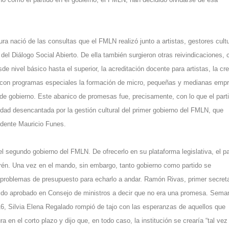
tura nació de las consultas que el FMLN realizó junto a artistas, gestores cult
del Diálogo Social Abierto. De ella también surgieron otras reivindicaciones,
esde nivel básico hasta el superior, la acreditación docente para artistas, la cr
ar con programas especiales la formación de micro, pequeñas y medianas emp
a de gobierno. Este abanico de promesas fue, precisamente, con lo que el part
ad desencantada por la gestión cultural del primer gobierno del FMLN, que
sidente Mauricio Funes.
l segundo gobierno del FMLN. De ofrecerlo en su plataforma legislativa, el pa
erén. Una vez en el mando, sin embargo, tanto gobierno como partido se
problemas de presupuesto para echarlo a andar. Ramón Rivas, primer secreta
 sido aprobado en Consejo de ministros a decir que no era una promesa. Sema
6, Silvia Elena Regalado rompió de tajo con las esperanzas de aquellos que
 en el corto plazo y dijo que, en todo caso, la institución se crearía “tal vez