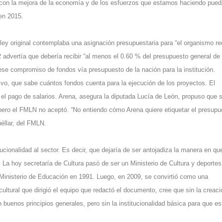
ue con la mejora de la economía y de los esfuerzos que estamos haciendo pue
en 2015.
 ley original contemplaba una asignación presupuestaria para “el organismo re
o 52 advertía que debería recibir “al menos el 0.60 % del presupuesto general de 
 ese compromiso de fondos vía presupuesto de la nación para la institución.
utivo, que sabe cuántos fondos cuenta para la ejecución de los proyectos. El
 el pago de salarios. Arena, asegura la diputada Lucía de León, propuso que s
ero el FMLN no aceptó. “No entiendo cómo Arena quiere etiquetar el presupu
éllar, del FMLN.
tucionalidad al sector. Es decir, que dejaría de ser antojadiza la manera en qu
. La hoy secretaría de Cultura pasó de ser un Ministerio de Cultura y deportes
l Ministerio de Educación en 1991. Luego, en 2009, se convirtió como una
cultural que dirigió el equipo que redactó el documento, cree que sin la creaci
 buenos principios generales, pero sin la institucionalidad básica para que es