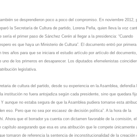
 también se desprendieron poco a poco del compromiso. En noviembre 2012, 
paró la Secretaría de Cultura de partido, Lorena Peña, quien lleva la voz can
se sería el primer paso de Sánchez Cerén al llegar a la presidencia: “Cuando
espero es que haya un Ministerio de Cultura”. El documento entró por primera
tres años para que se iniciara el estudio artículo por artículo del documento,
fue uno de los primeros en desaparecer. Los diputados efemelenistas coincidie
tribución legislativa.
aria de cultura del partido, desde su experiencia en la Asamblea, defendía 
la institución no fuera antojadiza según cada presidente, sino que quedara fij
a. Y aunque no estaba segura de que la Asamblea pudiera tomarse esta atribuc
den eso. Pero que no sea por escasez de decisión política”. A la hora de la
hí. Ahora que el borrador ya cuenta con dictamen favorable de la comisión, el
se capítulo asegurando que esa es una atribución que le compete únicamente 
ue tomaron de referencia la sentencia de inconstitucionalidad de la creación 