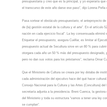
presupuestaria y creo que es la principal, y yo esperaría q
el transcurso de este año darse ese paso”, dijo Lorena Peña 
Pasa sortear el obstáculo presupuestario, el anteproyecto de
de (la) gestión estatal de la cultura y el arte”. En el artícul
nación en cada ejercicio fiscal”. La ley consensuada eliminó
Etiquetar el presupuesto, asegura Cuéllar, es limitar al Ejec
presupuesto actual de Secultura sirve en un 80 % para cubrir
otorgara cada año un 50 % más del presupuesto designado, p
pero no dan sus votos para los préstamos”, reclama Omar Cu
Que el Ministerio de Cultura se creara por ley dotaba de insti
cada administración del ejecutivo hace del qué hacer cultural
Consejo Nacional para la Cultura y las Artes (Concultura) de
secretaría adjunta a la presidencia. Breni Cuenca, la gestora 
del Ministerio y toda su estructura “vamos a tener una ley con
se cumplan”.