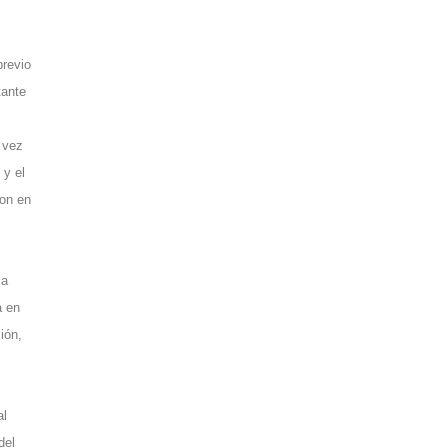
previo
tante
 vez
 y el
ron en
la
a en
ión,
al
del