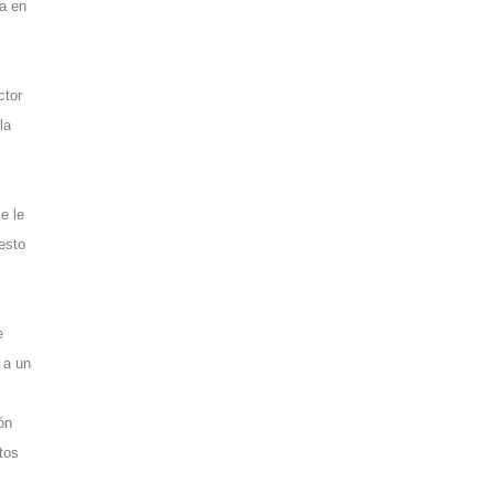
da en
ctor
la
e le
esto
e
 a un
ón
tos