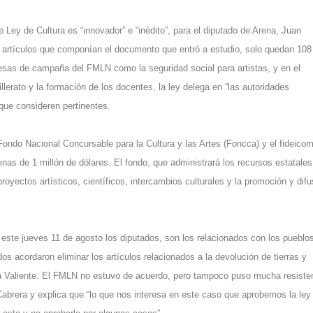
Ley de Cultura es “innovador” e “inédito”, para el diputado de Arena, Juan
1 artículos que componían el documento que entró a estudio, solo quedan 108
omesas de campaña del FMLN como la seguridad social para artistas, y en el
llerato y la formación de los docentes, la ley delega en “las autoridades
 que consideren pertinentes.
Fondo Nacional Concursable para la Cultura y las Artes (Foncca) y el fideico
enas de 1 millón de dólares. El fondo, que administrará los recursos estatales
royectos artísticos, científicos, intercambios culturales y la promoción y difu
este jueves 11 de agosto los diputados, son los relacionados con los pueblo
ados acordaron eliminar los artículos relacionados a la devolución de tierras y
ca Valiente. El FMLN no estuvo de acuerdo, pero tampoco puso mucha resiste
brera y explica que “lo que nos interesa en este caso que aprobemos la ley