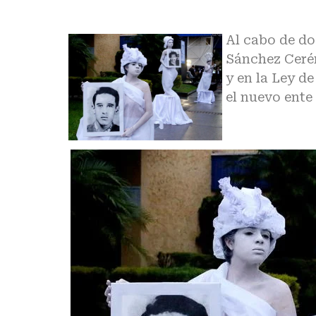
Al cabo de do
Sánchez Cerén
y en la Ley de
el nuevo ente 