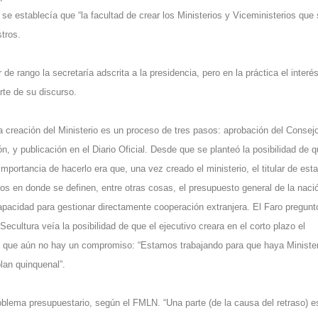
 se establecía que “la facultad de crear los Ministerios y Viceministerios que
tros.
e rango la secretaría adscrita a la presidencia, pero en la práctica el interé
rte de su discurso.
 creación del Ministerio es un proceso de tres pasos: aprobación del Consej
n, y publicación en el Diario Oficial. Desde que se planteó la posibilidad de q
importancia de hacerlo era que, una vez creado el ministerio, el titular de esta
os en donde se definen, entre otras cosas, el presupuesto general de la naci
apacidad para gestionar directamente cooperación extranjera. El Faro pregunt
cultura veía la posibilidad de que el ejecutivo creara en el corto plazo el
o, que aún no hay un compromiso: “Estamos trabajando para que haya Minister
lan quinquenal”.
roblema presupuestario, según el FMLN. “Una parte (de la causa del retraso) e