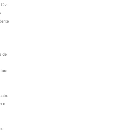
Civil
y
idente
s del
ltura
uatro
o a
no