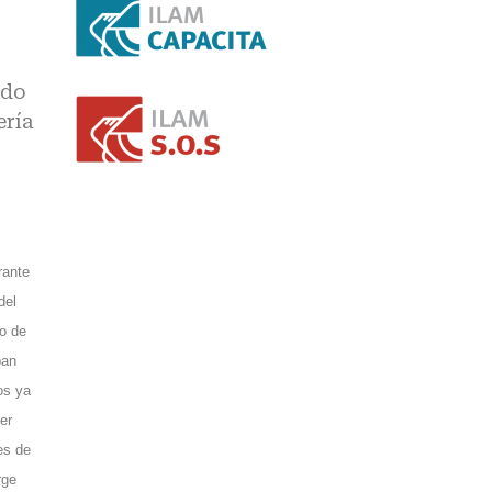
r
ido
ería
rante
del
o de
ban
os ya
er
es de
rge