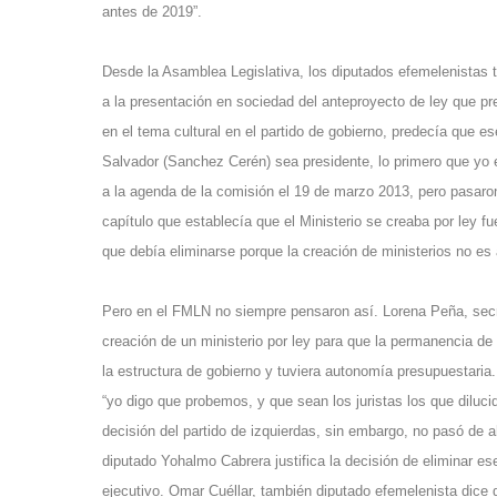
antes de 2019”.
Desde la Asamblea Legislativa, los diputados efemelenistas
a la presentación en sociedad del anteproyecto de ley que pre
en el tema cultural en el partido de gobierno, predecía que e
Salvador (Sanchez Cerén) sea presidente, lo primero que yo 
a la agenda de la comisión el 19 de marzo 2013, pero pasaron 
capítulo que establecía que el Ministerio se creaba por ley 
que debía eliminarse porque la creación de ministerios no es a
Pero en el FMLN no siempre pensaron así. Lorena Peña, secret
creación de un ministerio por ley para que la permanencia de 
la estructura de gobierno y tuviera autonomía presupuestari
“yo digo que probemos, y que sean los juristas los que diluci
decisión del partido de izquierdas, sin embargo, no pasó de a
diputado Yohalmo Cabrera justifica la decisión de eliminar e
ejecutivo. Omar Cuéllar, también diputado efemelenista dice q