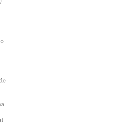
y
a
do
 de
ña
al