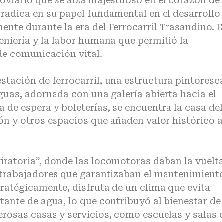
oviario que se alza majestuoso en el corazón de 
radica en su papel fundamental en el desarrollo
nte durante la era del Ferrocarril Trasandino. E
eniería y la labor humana que permitió la
de comunicación vital.
estación de ferrocarril, una estructura pintoresc
guas, adornada con una galería abierta hacia el
a de espera y boleterías, se encuentra la casa de
ión y otros espacios que añaden valor histórico a
iratoria”, donde las locomotoras daban la vuelta
s trabajadores que garantizaban el mantenimient
tratégicamente, disfruta de un clima que evita
ante de agua, lo que contribuyó al bienestar de
rosas casas y servicios, como escuelas y salas 