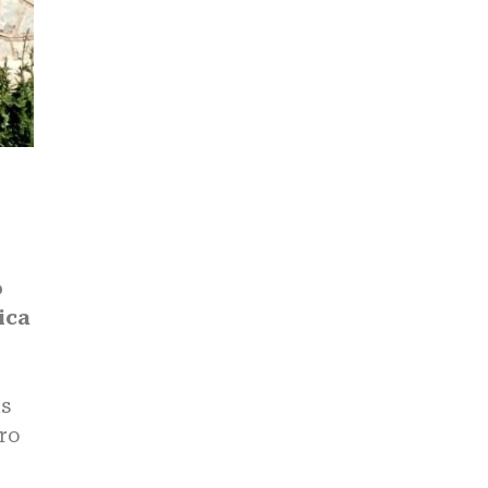
o
ica
as
aro