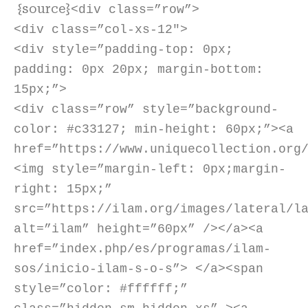
{source}
<div class=”row”>
<div class=”col-xs-12″>
<div style=”padding-top: 0px;
padding: 0px 20px; margin-bottom:
15px;”>
<div class=”row” style=”background-
color: #c33127; min-height: 60px;”><a
href=”https://www.uniquecollection.org
<img style=”margin-left: 0px;margin-
right: 15px;”
src=”https://ilam.org/images/lateral/l
alt=”ilam” height=”60px” /></a><a
href=”index.php/es/programas/ilam-
sos/inicio-ilam-s-o-s”> </a><span
style=”color: #ffffff;”