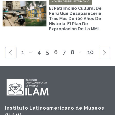
NOVEDADES DEL PATRIMONIO
El Patrimonio Cultural De
Perú Que Desaparecería
Tras Más De 100 Años De
Historia: El Plan De
Expropiación De La MML
...
...
1
4
5
6
7
8
10
Instituto Latinoamericano de Museos
(ILAM)