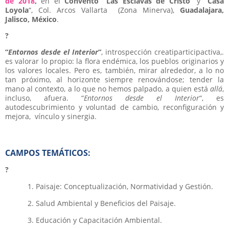
de 2018
,
en el
Convento “Las Esclavas de Cristo
” y “
Casa
Loyola
“, Col. Arcos Vallarta (Zona Minerva),
Guadalajara,
Jalisco, México
.
?
“
Entornos desde el Interior
“
, introspección creatiparticipactiva,.
es valorar lo propio: la flora endémica, los pueblos originarios y
los valores locales. Pero es, también, mirar alrededor, a lo no
tan próximo, al horizonte siempre renovándose; tender la
mano al contexto, a lo que no hemos palpado, a quien está
allá
,
incluso, afuera. “
Entornos desde el Interior
“, es
autodescubrimiento y voluntad de cambio, reconfiguración y
mejora, vínculo y sinergia.
CAMPOS TEMÁTICOS:
?
Paisaje: Conceptualización, Normatividad y Gestión.
Salud Ambiental y Beneficios del Paisaje.
Educación y Capacitación Ambiental.