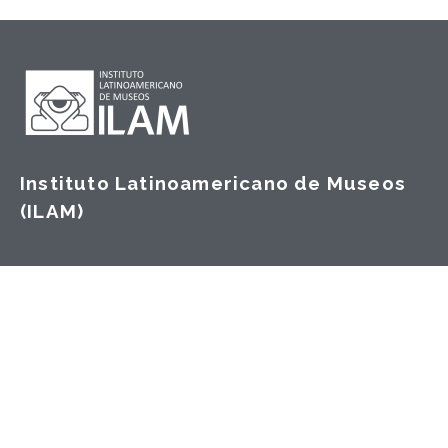
Instituto Latinoamericano de Museos
(ILAM)
Dirección:
San José, Costa Rica
Correo:
info@fundacionilam.org