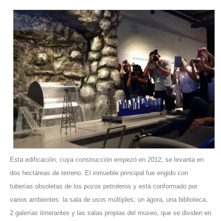
Esta edificación, cuya construcción empezó en 2012, se levanta en
dos hectáreas de terreno. El inmueble principal fue erigido con
tuberías obsoletas de los pozos petroleros y está conformado por
varios ambientes: la sala de usos múltiples, un ágora, una biblioteca,
2 galerías itinerantes y las salas propias del museo, que se dividen en