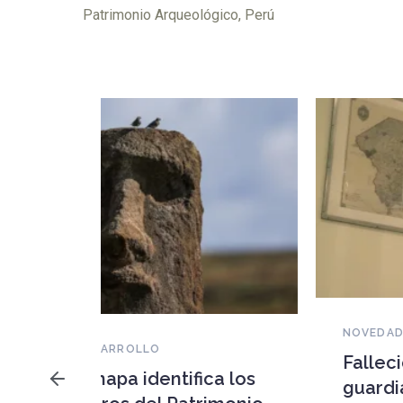
Patrimonio Arqueológico
,
Perú
NOVEDADES DEL PATRIMONIO
Falleció Ramón Gutiérrez,
a los
guardián del patrimonio