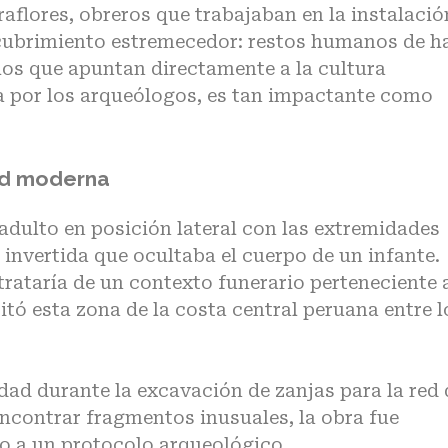
raflores, obreros que trabajaban en la instalació
scubrimiento estremecedor:
restos humanos de h
los que apuntan directamente a la cultura
a por los arqueólogos, es tan impactante como
dad moderna
adulto en posición lateral con las extremidades
a invertida que ocultaba el cuerpo de un infante.
trataría de un contexto funerario perteneciente a
bitó esta zona de la costa central peruana entre l
dad durante la excavación de zanjas para la red 
encontrar fragmentos inusuales, la obra fue
o a un protocolo arqueológico.