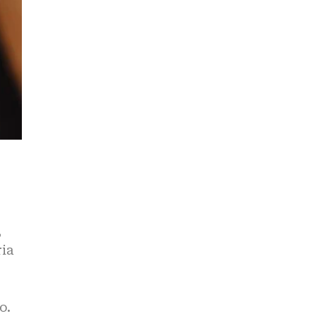
,
ria
o.