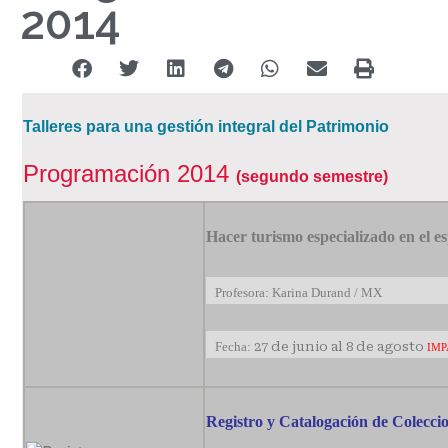
2014
Talleres para una gestión integral del Patrimonio
Programación 2014
(segundo semestre)
Hacer turismo especializado en el e
Profesora: Karina Durand / MX
Fecha:
27 de junio al 8 de agosto
IMP
Registro y Catalogación de Colecci