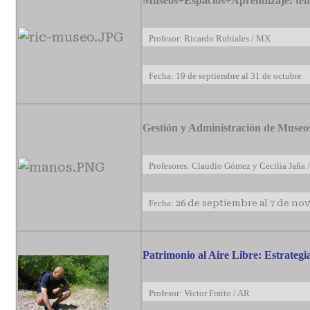
Museos+Espacios+Aprendizaje: ten
Profesor: Ricardo Rubiales / MX
Fecha: 19 de septiembre al 31 de octubre
Gestión y Administración de Museo
Profesores: Claudio Gómez y Cecilia Jaña 
Fecha:
26 de septiembre al 7 de no
Patrimonio al Aire Libre: Estrateg
Profesor: Victor Fratto / AR