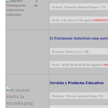
Profesor: Fernando Almarza Rísquez / VE
Fecha: 4 de julio al 8 de agosto
IMPARTIDO
El Patrimonio Industrial como patr
Profesora: Patricia Ceci / AR
Fecha:
18 de julio al 29 de agosto
IM
Servicios y Productos Educativos
Profesora: Felicia Camacho Rojas / CR