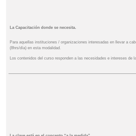
La Capacitación donde se necesita.
Para aquellas instituciones / organizaciones interesadas en llevar a ca
(8hrs/día) en esta modalidad.
Los contenidos del curso responden a las necesidades e intereses de la 
______________________________________________
La clave está en el concepto “a la medida”.