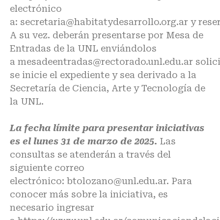
electrónico
a:
secretaria@habitatydesarrollo.org.ar
y
rese
A su vez. deberán presentarse por Mesa de
Entradas de la UNL enviándolos
a
mesadeentradas@rectorado.unl.edu.ar
solic
se inicie el expediente y sea derivado a la
Secretaría de Ciencia, Arte y Tecnología de
la UNL.
La fecha límite para presentar iniciativas
es el lunes 31 de marzo de 2025.
Las
consultas se atenderán a través del
siguiente correo
electrónico:
btolozano@unl.edu.ar
. Para
conocer más sobre la iniciativa, es
necesario ingresar