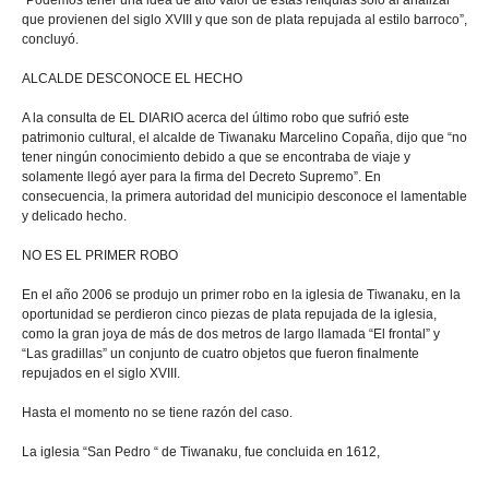
“Podemos tener una idea de alto valor de estas reliquias sólo al analizar
que provienen del siglo XVIII y que son de plata repujada al estilo barroco”,
concluyó.
ALCALDE DESCONOCE EL HECHO
A la consulta de EL DIARIO acerca del último robo que sufrió este
patrimonio cultural, el alcalde de Tiwanaku Marcelino Copaña, dijo que “no
tener ningún conocimiento debido a que se encontraba de viaje y
solamente llegó ayer para la firma del Decreto Supremo”. En
consecuencia, la primera autoridad del municipio desconoce el lamentable
y delicado hecho.
NO ES EL PRIMER ROBO
En el año 2006 se produjo un primer robo en la iglesia de Tiwanaku, en la
oportunidad se perdieron cinco piezas de plata repujada de la iglesia,
como la gran joya de más de dos metros de largo llamada “El frontal” y
“Las gradillas” un conjunto de cuatro objetos que fueron finalmente
repujados en el siglo XVIII.
Hasta el momento no se tiene razón del caso.
La iglesia “San Pedro “ de Tiwanaku, fue concluida en 1612,