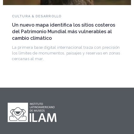
NOVEDADES DEL PATRIMONIO
Falleció Ramón Gutiérrez, guardián del
steros
patrimonio iberoamericano
s al
Arquitecto, historiador e Investigador Superior del
CONICET, fundó el CEDODAL e impulsó los Semina
de Arquitectura Latinoamericana. Publicó más de
 precisión
 en zonas