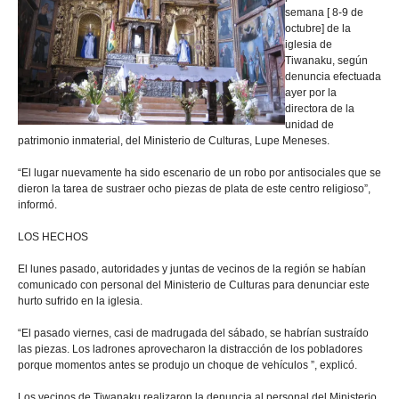
semana [ 8-9 de
octubre] de la
iglesia de
Tiwanaku, según
denuncia efectuada
ayer por la
directora de la
unidad de
patrimonio inmaterial, del Ministerio de Culturas, Lupe Meneses.
“El lugar nuevamente ha sido escenario de un robo por antisociales que se
dieron la tarea de sustraer ocho piezas de plata de este centro religioso”,
informó.
LOS HECHOS
El lunes pasado, autoridades y juntas de vecinos de la región se habían
comunicado con personal del Ministerio de Culturas para denunciar este
hurto sufrido en la iglesia.
“El pasado viernes, casi de madrugada del sábado, se habrían sustraído
las piezas. Los ladrones aprovecharon la distracción de los pobladores
porque momentos antes se produjo un choque de vehículos ”, explicó.
Los vecinos de Tiwanaku realizaron la denuncia al personal del Ministerio