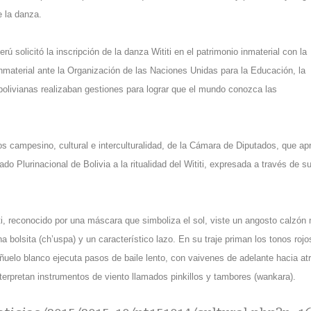
e la danza.
rú solicitó la inscripción de la danza Wititi en el patrimonio inmaterial con la
inmaterial ante la Organización de las Naciones Unidas para la Educación, la
s bolivianas realizaban gestiones para lograr que el mundo conozca las
os campesino, cultural e interculturalidad, de la Cámara de Diputados, que ap
do Plurinacional de Bolivia a la ritualidad del Wititi, expresada a través de s
iti, reconocido por una máscara que simboliza el sol, viste un angosto calzón
bolsita (ch’uspa) y un característico lazo. En su traje priman los tonos rojos
ñuelo blanco ejecuta pasos de baile lento, con vaivenes de adelante hacia at
erpretan instrumentos de viento llamados pinkillos y tambores (wankara).