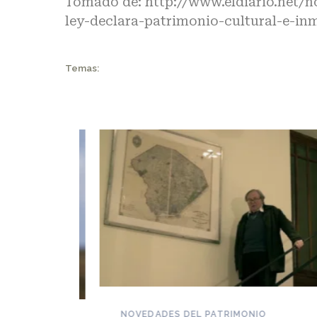
Tomado de:
http://www.eldiario.net/n
ley-declara-patrimonio-cultural-e-inma
Temas:
NOVEDADES DEL PATRIMONIO