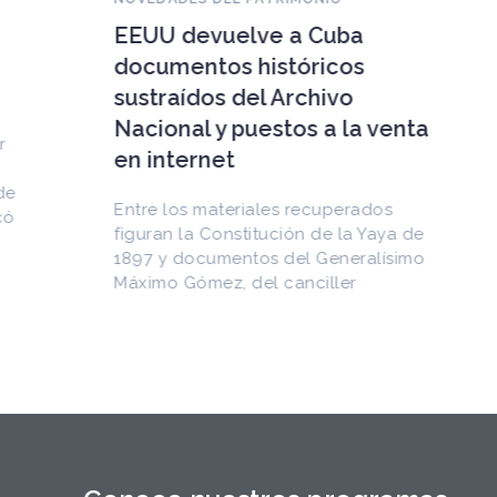
EEUU devuelve a Cuba
documentos históricos
sustraídos del Archivo
Nacional y puestos a la venta
en internet
Entre los materiales recuperados
figuran la Constitución de la Yaya de
1897 y documentos del Generalísimo
Máximo Gómez, del canciller