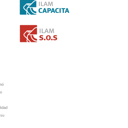
nó
io
lidad
 su