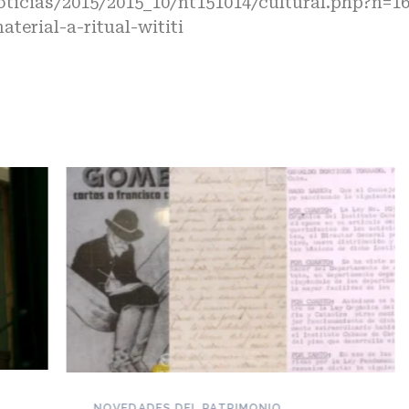
oticias/2015/2015_10/nt151014/cultural.php?n=1
terial-a-ritual-wititi
NOVEDADES DEL PATRIMONIO