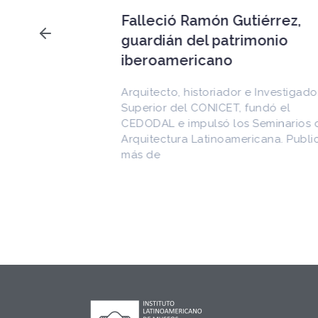
Falleció Ramón Gutiérrez,
a los
guardián del patrimonio
imonio
iberoamericano
 al
Arquitecto, historiador e Investigador
Superior del CONICET, fundó el
CEDODAL e impulsó los Seminarios de
cional
Arquitectura Latinoamericana. Publicó
de
más de
as en