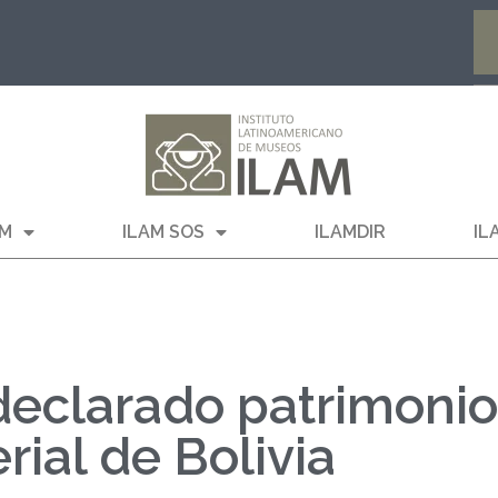
AM
ILAM SOS
ILAMDIR
IL
i declarado patrimonio
rial de Bolivia