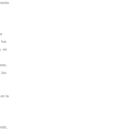
umento
 a
 fue
, en
uras,
 los
 en la
undo,