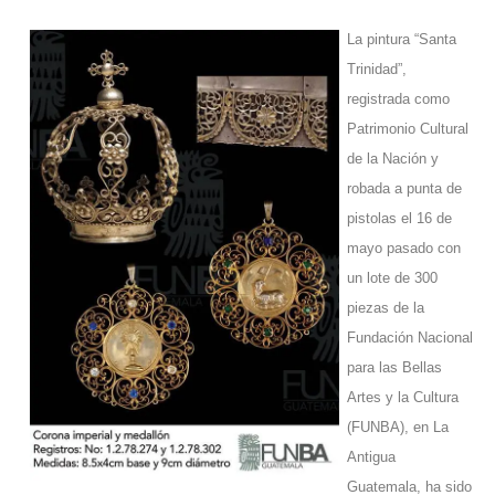
La pintura “Santa
Trinidad”,
registrada como
Patrimonio Cultural
de la Nación y
robada a punta de
pistolas el 16 de
mayo pasado con
un lote de 300
piezas de la
Fundación Nacional
para las Bellas
Artes y la Cultura
(FUNBA), en La
Antigua
Guatemala, ha sido