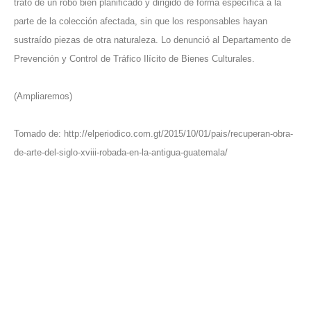
trató de un robo bien planificado y dirigido de forma específica a la
parte de la colección afectada, sin que los responsables hayan
sustraído piezas de otra naturaleza. Lo denunció al Departamento de
Prevención y Control de Tráfico Ilícito de Bienes Culturales.
(Ampliaremos)
Tomado d
e:
http://elperiodico.com.gt/2015/10/01/pais/recuperan-obra-
de-arte-del-siglo-xviii-robada-en-la-antigua-guatemala/