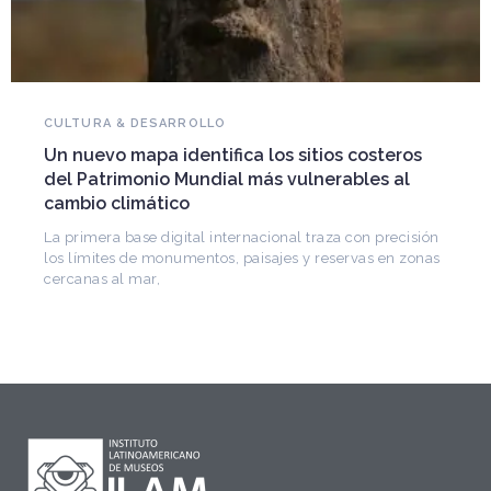
NOVEDADES DEL PATRIMONIO
Falleció Ramón Gutiérrez, guardián del
ros
patrimonio iberoamericano
l
Arquitecto, historiador e Investigador Superior del
CONICET, fundó el CEDODAL e impulsó los Seminario
de Arquitectura Latinoamericana. Publicó más de
cisión
 zonas