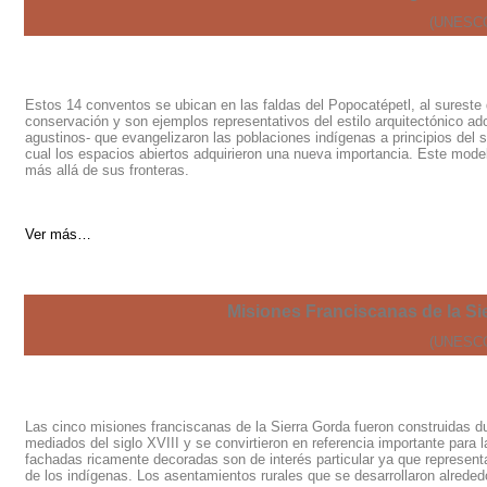
(UNESCO
Estos 14 conventos se ubican en las faldas del Popocatépetl, al surest
conservación y son ejemplos representativos del estilo arquitectónico a
agustinos- que evangelizaron las poblaciones indígenas a principios del 
cual los espacios abiertos adquirieron una nueva importancia. Este modelo
más allá de sus fronteras.
Ver más…
Misiones Franciscanas de la Si
(UNESCO
Las cinco misiones franciscanas de la Sierra Gorda fueron construidas dur
mediados del siglo XVIII y se convirtieron en referencia importante para 
fachadas ricamente decoradas son de interés particular ya que represent
de los indígenas. Los asentamientos rurales que se desarrollaron alrede