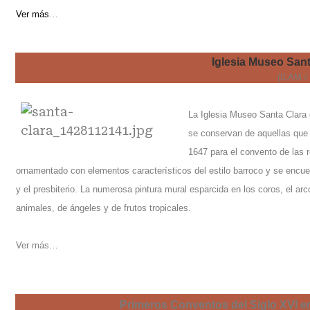
Ver más
…
Iglesia Museo Sant
(ILAM /
La Iglesia Museo Santa Clara 
se conservan de aquellas que 
1647 para el convento de las r
ornamentado con elementos característicos del estilo barroco y se encuentr
y el presbiterio. La numerosa pintura mural esparcida en los coros, el arco 
animales, de ángeles y de frutos tropicales.
Ver más…
Primeros Conventos del Siglo XVI en