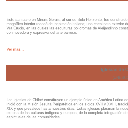
Este santuario en Minais Gerais, al sur de Belo Horizonte, fue construido
magnífico interior rococó de inspiración italiana; una escalinata exterior d
Vía Crucis, en las cuales las esculturas policromas de Aleijandinho cons
conmovedora y expresiva del arte barroco.
Ve
r más…
Iglesias de C
(UNESCO
Las iglesias de Chiloé constituyen un ejemplo único en América Latina de
inició con la Misión Jesuita Peripatética en los siglos XVII y XVIII, tradi
XIX y que prevalece hasta nuestros días. Estas iglesias plasman la riquez
exitosa de las culturas indígena y europea, de la completa integración de
espirituales de las comunidades.