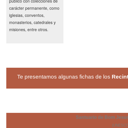
público con colecciones de
carácter permanente, como
iglesias, conventos,
monasterios, catedrales y
misiones, entre otros.
Te presentamos algunas fichas de los
Recin
Santuario de Bom Jesus
(UNESCO 