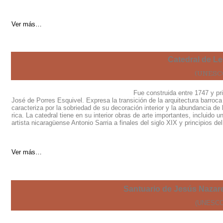
Ver más…
Catedral de Le
(UNESCO
Fue construida entre 1747 y pr
José de Porres Esquivel. Expresa la transición de la arquitectura barroca
caracteriza por la sobriedad de su decoración interior y la abundancia d
rica. La catedral tiene en su interior obras de arte importantes, incluido 
artista nicaragüense Antonio Sarria a finales del siglo XIX y principios de
Ver más…
Santuario de Jesús Nazare
(UNESCO