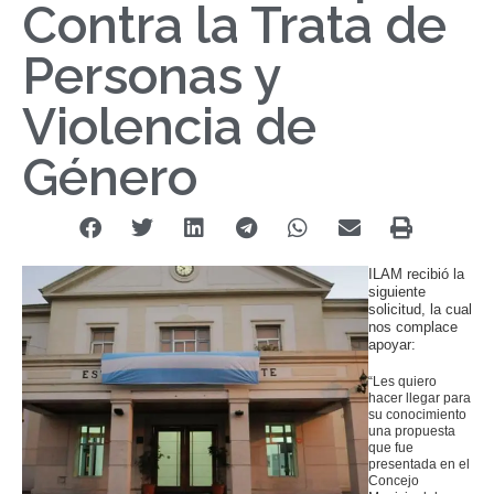
Contra la Trata de
Personas y
Violencia de
Género
ILAM recibió la
siguiente
solicitud, la cual
nos complace
apoyar:
“Les quiero
hacer llegar para
su conocimiento
una propuesta
que fue
presentada en el
Concejo