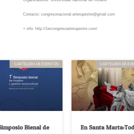
Contacto:
congresonacional.arterupestre@gmail.com
+ info:
http://1ercongresoarterupestre.com/
CARTELERA DE EVENTOS
CARTELERA DE EV
Simposio Bienal de
En Santa Marta:To