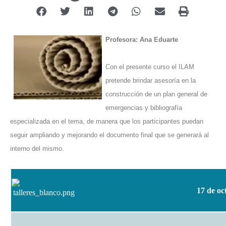
Profesora: Ana Eduarte
Con el presente curso el ILAM
pretende brindar asesoría en la
construcción de un plan general de
emergencias y bibliografía
especializada en el tema, de manera que los participantes puedan
seguir ampliando y mejorando el documento final que se generará al
interno del mismo.
17 de oc