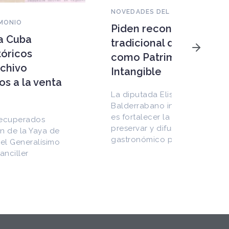
NOVEDADES DEL PATRIMONIO
Piden reconocer a la dulcería
NOVEDAD
tradicional de Puebla, México
Patrim
como Patrimonio Cultural
peligr
Intangible
megap
amena
La diputada Elisa Limón
ecosi
Balderrabano indicó que el propósito
es fortalecer la promoción turística,
frágil
preservar y difundir el patrimonio
gastronómico poblano e
En la al
Atacama
almacen
agua y 