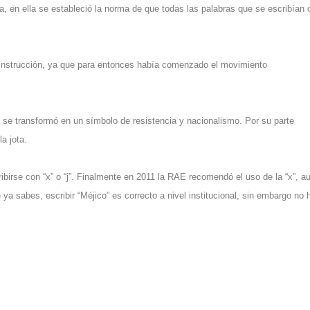
a, en ella se estableció la norma de que todas las palabras que se escribían 
a instrucción, ya que para entonces había comenzado el
movimiento
 se transformó en un símbolo de resistencia y nacionalismo. Por su parte
a jota.
irse con “x” o “j”. Finalmente en 2011 la RAE recomendó el uso de la “x”, a
ya sabes, escribir “Méjico” es correcto a nivel institucional, sin embargo no 