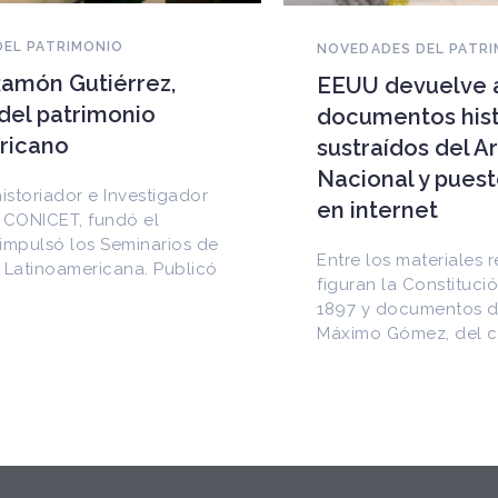
NOVEDADES DEL PATRIMONIO
EEUU devuelve a Cuba
documentos históricos
sustraídos del Archivo
Nacional y puestos a la venta
en internet
Entre los materiales recuperados
figuran la Constitución de la Yaya de
1897 y documentos del Generalísimo
Máximo Gómez, del canciller