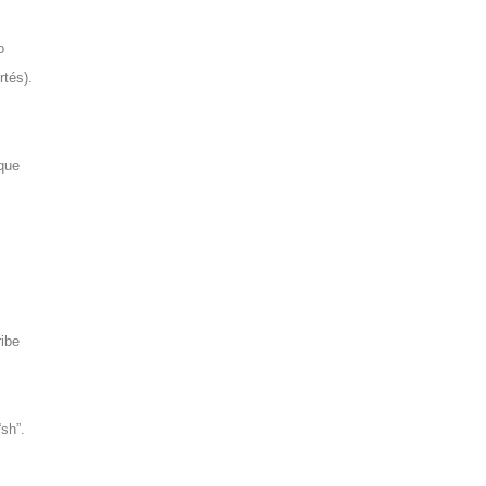
o
rtés
).
 que
ribe
sh”.