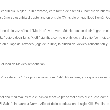
 escribiera “Méjico”. Sin embargo, esta forma de escribir el nombre de nuestr
 a cómo se escribía el castellano en el siglo XVI (siglo en que llegó
Hernán Co
iene de la voz
náhuatl
“Méshico”. A su vez, Méshico quiere decir “lugar en el
i” quiere decir luna, “xictli” significa centro u ombligo, y el sufijo “co” indica
n en el lago de Texcoco (lago de la luna) la ciudad de
México-Tenochtitlán
y,
a ciudad de México-Tenochtitlán
 es decir, la “x” se pronunciaría como “sh”. Ahora bien, ¿por qué no se esc
tellano medieval existía el sonido fricativo prepalatal sordo que suena como “
 Sabio”, instauró la Norma Alfonsí de la escritura en el siglo XIII. En ella se