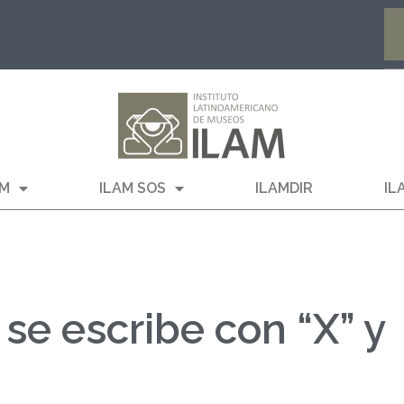
AM
ILAM SOS
ILAMDIR
IL
se escribe con “X” y