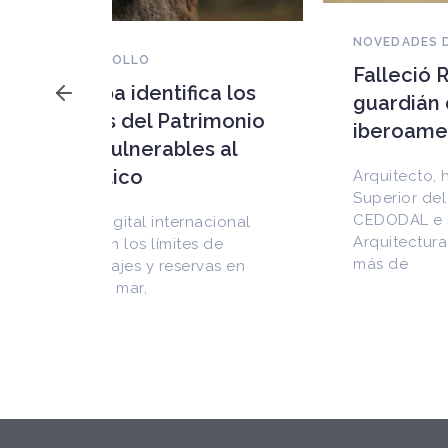
NOVEDADES DEL PATRIMONIO
Falleció Ramón Gutiérrez,
a los
guardián del patrimonio
imonio
iberoamericano
 al
Arquitecto, historiador e Investigador
Superior del CONICET, fundó el
CEDODAL e impulsó los Seminarios de
cional
Arquitectura Latinoamericana. Publicó
de
más de
as en