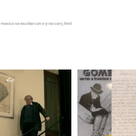
mexico-se-escribe-con-x-y-no-con-j.html