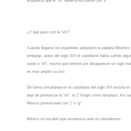
estableció que el “sh” debería escribirse con “x”.
¿Y qué paso con la “sh”?
Cuando llegaron los españoles adoptaron la palabra Méshico pa
embargo, antes del siglo XVI el castellano había sufrido algun
sordo o “sh”, mismo que terminó por desaparecer un siglo más
es muy amplio su uso.
De forma simultánea en el castellano del siglo XVI existía el
dejó de pronunciar la “sh”, la “j” fungió como remplazo. Así
México pronunciada con “j” o “g”.
México un vocablo que resistencia ante el colonialismo