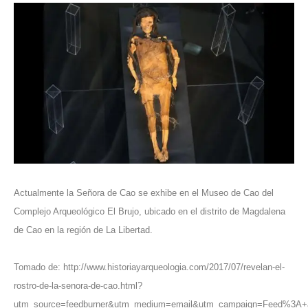
Actualmente la Señora de Cao se exhibe en el Museo de Cao del
Complejo Arqueológico El Brujo, ubicado en el distrito de Magdalena
de Cao en la región de La Libertad.
Tomado de:
http://www.historiayarqueologia.com/2017/07/revelan-el-
rostro-de-la-senora-de-cao.html?
utm_source=feedburner&utm_medium=email&utm_campaign=Feed%3A+