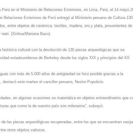
a Perú en el Ministerio de Relaciones Exteriores, en Lima, Perú, el 14 mayo 2
de Relaciones Exteriores de Perú entregó al Ministerio peruano de Cultura 130
s, entre objetos de cerámica, textiles, madera, oro y plata, provenientes de
y wari. (Xinhua/Mariana Bazo)
istórica cultural con la devolución de 130 piezas arqueológicas que se
sidad estadounidense de Berkeley desde los siglos XIX y principios del XX.
ntiguas con más de 5.000 años de antigüedad se hizo posible gracias a la
 destacó este martes el canciller peruano, Nestor Popolizio.
dades, en algunas ocasiones se materializa en objetos extraordinarios que c
turas que como la de nuestro país son milenarios”, subrayó.
 de las piezas arqueológicas recuperadas, entre los que se encuentran vasija
tre otros objetos valiosos.