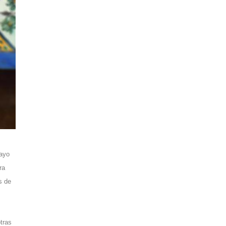
mayo
ra
s de
tras