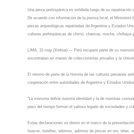
Una pieza prehispánica es exhibida luego de su repatriación 
De acuerdo con información de la prensa local, el Ministerio 
piezas arqueológicas repatriadas de Argentina y Estados Unido
culturas prehispánicas de chimú, chancay, moche, chribaya 
LIMA, 15 may (Xinhua) — Perú recuperó parte de su memoria h
encontraban en manos de coleccionistas privados y la Univer
El retorno de parte de la historia de las culturas peruanas a
cooperación entre autoridades de Argentina y Estados Unidos,
“La memoria define nuestra identidad y la de nuestras comuni
paso del tiempo forman el valioso legado de sociedades y cul
Estas declaraciones se dieron en el marco de la presentación
huacos, botellas, adornos, adornos de piezas en oro, telas, en