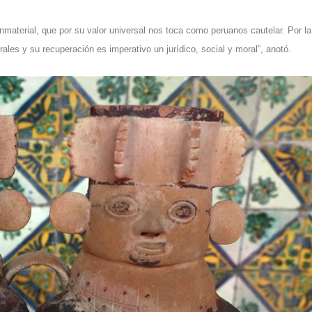
inmaterial, que por su valor universal nos toca como peruanos cautelar. Por la
urales y su recuperación es imperativo un jurídico, social y moral”, anotó.