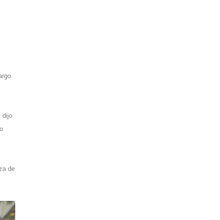
argo
 dijo
ro
eza de