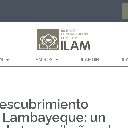
AM
ILAM SOS
ILAMDIR
IL
descubrimiento
n Lambayeque: un