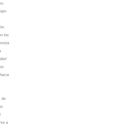
su
uipo
er,
en los
evista
a
áter’
Los
hacia
s de
os
l
rse a