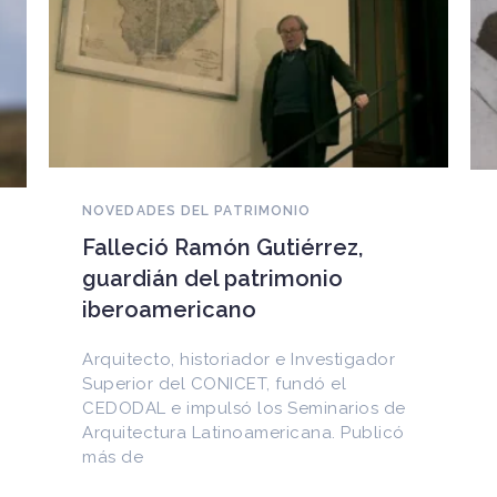
NOVEDADES DEL PATRIMONIO
EEUU devuelve a Cuba
documentos históricos
sustraídos del Archivo
Nacional y puestos a la venta
en internet
Entre los materiales recuperados
figuran la Constitución de la Yaya de
1897 y documentos del Generalísimo