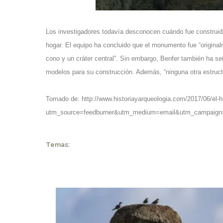
Los investigadores todavía desconocen cuándo fue construido
hogar. El equipo ha concluido que el monumento fue “origina
cono y un cráter central”. Sin embargo, Benfer también ha s
modelos para su construcción. Además, “ninguna otra estructu
Tomado de:
http://www.historiayarqueologia.com/2017/06/el-
utm_source=feedburner&utm_medium=email&utm_campaig
Temas: