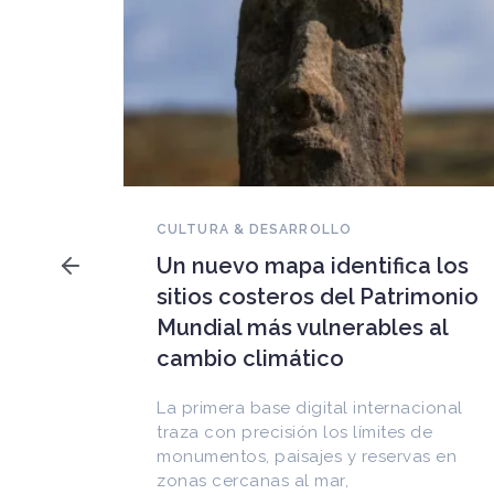
NOVEDADES DEL PATRIMONIO
Falleció Ramón Gutiérrez,
a los
guardián del patrimonio
imonio
iberoamericano
 al
Arquitecto, historiador e Investigador
Superior del CONICET, fundó el
CEDODAL e impulsó los Seminarios de
cional
Arquitectura Latinoamericana. Publicó
de
más de
as en