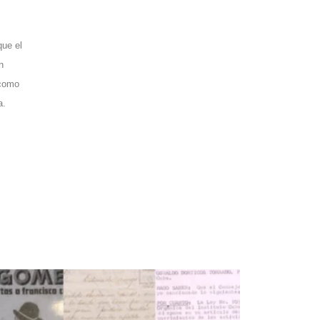
que el
n
 como
a.