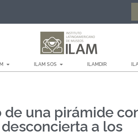
AM
ILAM SOS
ILAMDIR
IL
o de una pirámide co
desconcierta a los