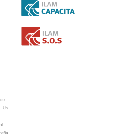
oso
a. Un
al
epeña