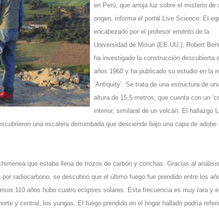
en Perú, que arroja luz sobre el misterio de 
origen, informa el portal Live Science. El eq
encabezado por el profesor emérito de la
Universidad de Misuri (EE.UU.), Robert Benf
ha investigado la construcción descubierta 
años 1960 y ha publicado su estudio en la r
‘Antiquity’. Se trata de una estructura de un
altura de 15,5 metros, que cuenta con un ‘cr
interior, similaral de un volcán. El hallazgo 
 descubrieron una escalera derrumbada que desciende bajo una capa de adobe 
chimenea que estaba llena de trozos de carbón y conchas. Gracias al análisi
por radiocarbono, se descubrió que el último fuego fue prendido entre los añ
esos 110 años hubo cuatro eclipses solares. Esta frecuencia es muy rara y e
rte y central, los yungas. El fuego prendido en el hogar hallado podría referi