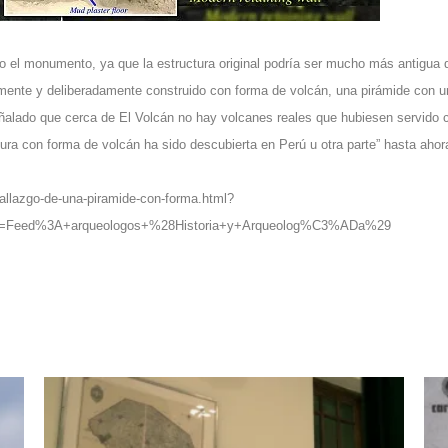
 el monumento, ya que la estructura original podría ser mucho más antigua 
lmente y deliberadamente construido con forma de volcán, una pirámide con u
eñalado que cerca de El Volcán no hay volcanes reales que hubiesen servido
ra con forma de volcán ha sido descubierta en Perú u otra parte” hasta ahor
hallazgo-de-una-piramide-con-forma.html?
n=Feed%3A+arqueologos+%28Historia+y+Arqueolog%C3%ADa%29