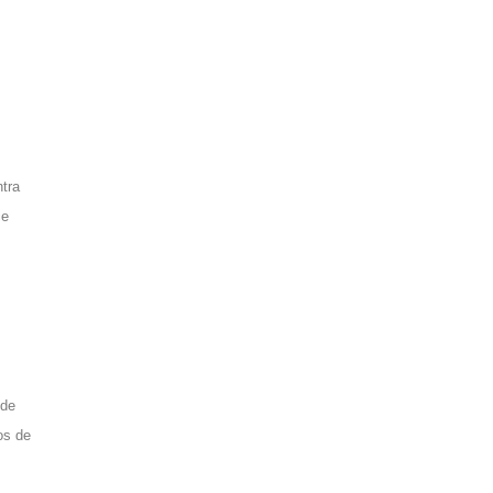
ntra
ce
 de
os de