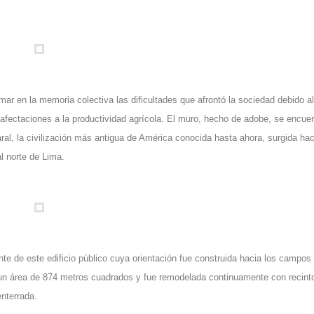
ar en la memoria colectiva las dificultades que afrontó la sociedad debido al
afectaciones a la productividad agrícola. El muro, hecho de adobe, se encue
ral, la civilización más antigua de América conocida hasta ahora, surgida ha
l norte de Lima.
nte de este edificio público cuya orientación fue construida hacia los campos
ar un área de 874 metros cuadrados y fue remodelada continuamente con recint
nterrada.