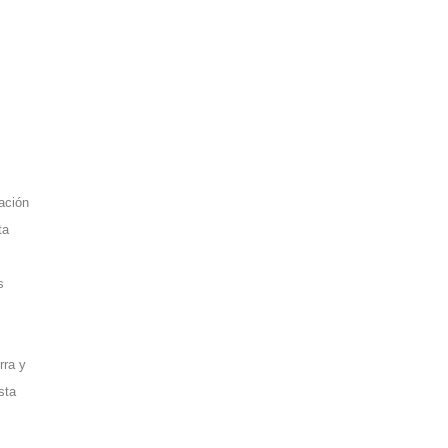
ación
ta
s
rra y
sta