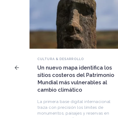
NOVEDADES DEL PATRIMONIO
Falleció Ramón Gutiérrez,
a los
guardián del patrimonio
imonio
iberoamericano
 al
Arquitecto, historiador e Investigador
Superior del CONICET, fundó el
CEDODAL e impulsó los Seminarios de
cional
Arquitectura Latinoamericana. Publicó
de
más de
as en