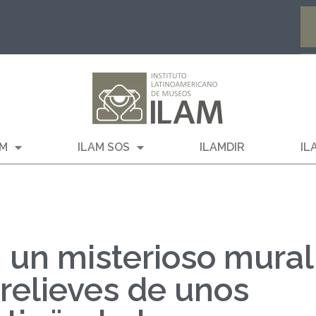
AM
ILAM SOS
ILAMDIR
IL
 un misterioso mural
relieves de unos