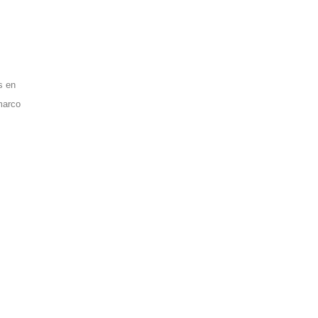
s en
marco