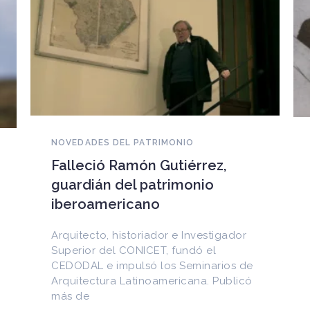
NOVEDADES DEL PATRIMONIO
EEUU devuelve a Cuba
documentos históricos
sustraídos del Archivo
Nacional y puestos a la venta
en internet
Entre los materiales recuperados
figuran la Constitución de la Yaya de
1897 y documentos del Generalísimo