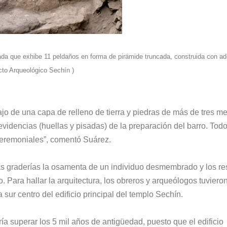
ada que exhibe 11 peldaños en forma de pirámide truncada, construida con a
cto Arqueológico Sechín )
jo de una capa de relleno de tierra y piedras de más de tres me
evidencias (huellas y pisadas) de la preparación del barro. Tod
 ceremoniales”, comentó Suárez.
las graderías la osamenta de un individuo desmembrado y los re
 Para hallar la arquitectura, los obreros y arqueólogos tuviero
sur centro del edificio principal del templo Sechín.
a superar los 5 mil años de antigüedad, puesto que el edificio