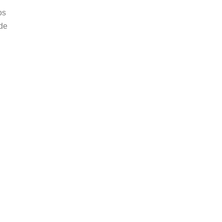
os
 de