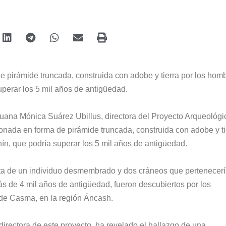
e pirámide truncada, construida con adobe y tierra por los hom
uperar los 5 mil años de antigüedad.
uana Mónica Suárez Ubillus, directora del Proyecto Arqueológi
lonada en forma de pirámide truncada, construida con adobe y ti
hín
, que podría superar los 5 mil años de antigüedad.
nta de un individuo desmembrado y dos cráneos que pertenecer
ás de 4 mil años de antigüedad, fueron descubiertos por los
 de Casma, en la región Áncash.
irectora de este proyecto, ha revelado el hallazgo de una