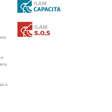
bres
co
erra
ían a