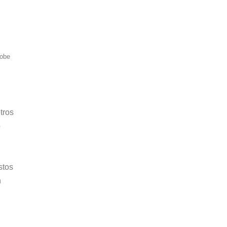
dobe
tros
o
stos
n