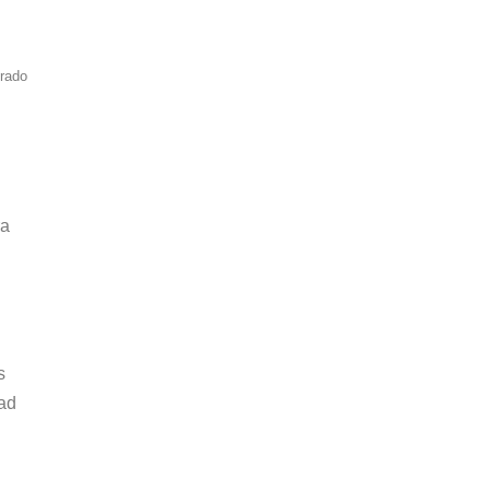
brado
ra
s
ad