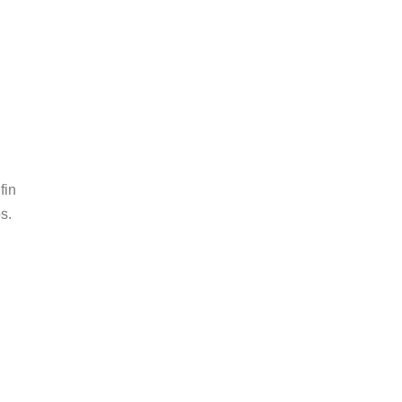
fin
s.