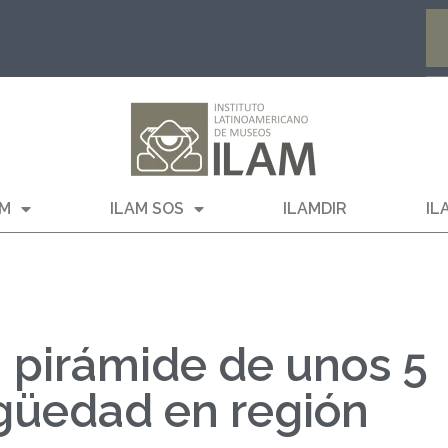
AM
ILAM SOS
ILAMDIR
IL
 pirámide de unos 5
igüedad en región