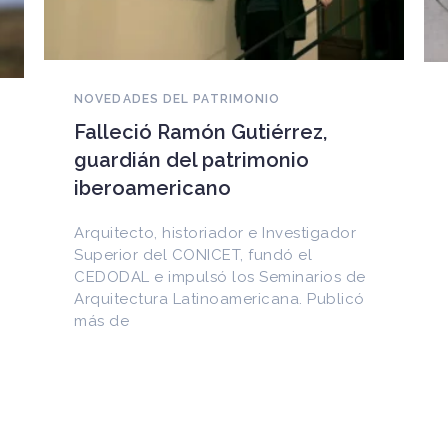
NOVEDADES DEL PATRIMONIO
EEUU devuelve a Cuba
documentos históricos
sustraídos del Archivo
Nacional y puestos a la venta
en internet
Entre los materiales recuperados
figuran la Constitución de la Yaya de
1897 y documentos del Generalísimo
Máximo Gómez, del canciller