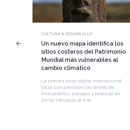
NOVEDADES DEL PATRIMONIO
Falleció Ramón Gutiérrez,
a los
guardián del patrimonio
imonio
iberoamericano
 al
Arquitecto, historiador e Investigador
Superior del CONICET, fundó el
CEDODAL e impulsó los Seminarios de
cional
Arquitectura Latinoamericana. Publicó
de
más de
as en