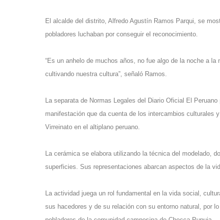
El alcalde del distrito, Alfredo Agustín Ramos Parqui, se m
pobladores luchaban por conseguir el reconocimiento.
“Es un anhelo de muchos años, no fue algo de la noche a l
cultivando nuestra cultura”, señaló Ramos.
La separata de Normas Legales del Diario Oficial El Peruano 
manifestación que da cuenta de los intercambios culturales y 
Virreinato en el altiplano peruano.
La cerámica se elabora utilizando la técnica del modelado, do
superficies. Sus representaciones abarcan aspectos de la vid
La actividad juega un rol fundamental en la vida social, cult
sus hacedores y de su relación con su entorno natural, por l
pobladores de la comunidad campesina de Checca Pupuja.