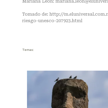
Mariana León:
mariana.leon@eluniver
Tomado de:
http://m.eluniversal.com
riesgo-unesco-207923.html
Temas: