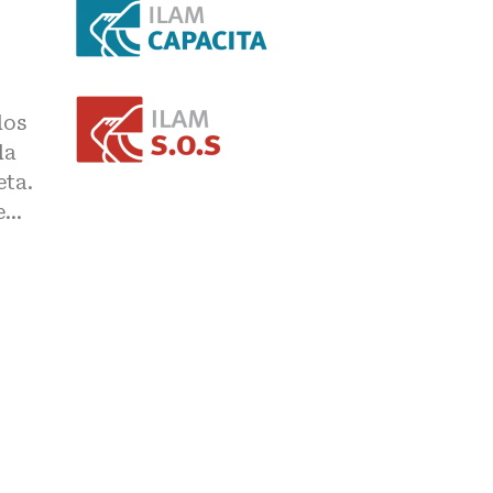
los
la
eta.
re…