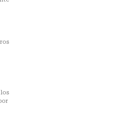
tros
 los
por