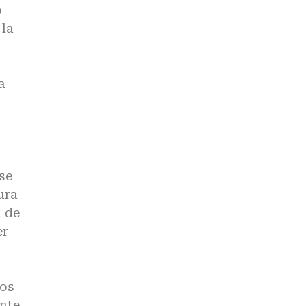
o
 la
a
se
ura
a de
er
dos
inte