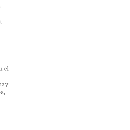
s
a
n el
hay
s,