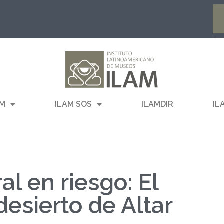
AM
ILAM SOS
ILAMDIR
IL
al en riesgo: El
desierto de Altar