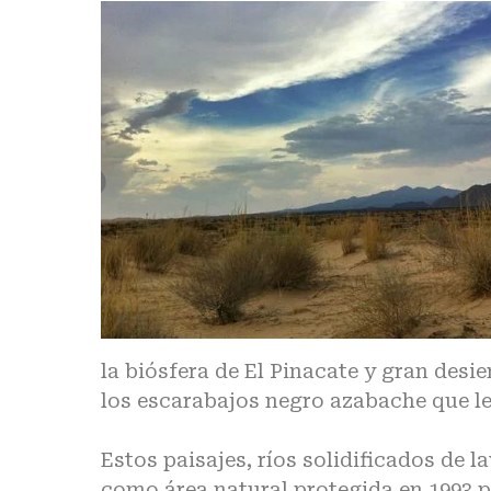
la biósfera de El Pinacate y gran desi
los escarabajos negro azabache que l
Estos paisajes, ríos solidificados de l
como área natural protegida en 1993 po