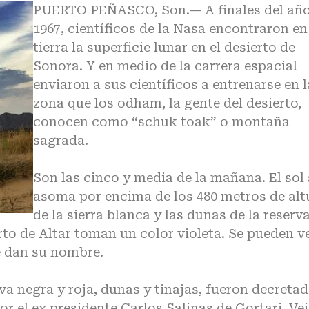
PUERTO PEÑASCO, Son.— A finales del añ
1967, científicos de la Nasa encontraron en
tierra la superficie lunar en el desierto de
Sonora. Y en medio de la carrera espacial
enviaron a sus científicos a entrenarse en l
zona que los odham, la gente del desierto,
conocen como “schuk toak” o montaña
sagrada.
Son las cinco y media de la mañana. El sol 
asoma por encima de los 480 metros de alt
de la sierra blanca y las dunas de la reserv
erto de Altar toman un color violeta. Se pueden v
e dan su nombre.
ava negra y roja, dunas y tinajas, fueron decreta
r el ex presidente Carlos Salinas de Gortari. Ve