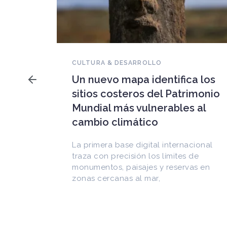
NOVEDADES DEL PATRIMONIO
Falleció Ramón Gutiérrez,
a los
guardián del patrimonio
imonio
iberoamericano
 al
Arquitecto, historiador e Investigador
Superior del CONICET, fundó el
CEDODAL e impulsó los Seminarios de
cional
Arquitectura Latinoamericana. Publicó
de
más de
as en