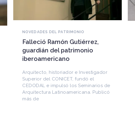
NOVEDADES DEL PATRIMONIO
EEUU devuelve a Cuba
documentos históricos
sustraídos del Archivo
Nacional y puestos a la venta
en internet
Entre los materiales recuperados
figuran la Constitución de la Yaya de
1897 y documentos del Generalísimo
Máximo Gómez, del canciller