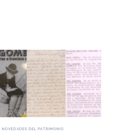
NOVEDADES DEL PATRIMONIO
Piden reconocer a la dulcería
NOVEDAD