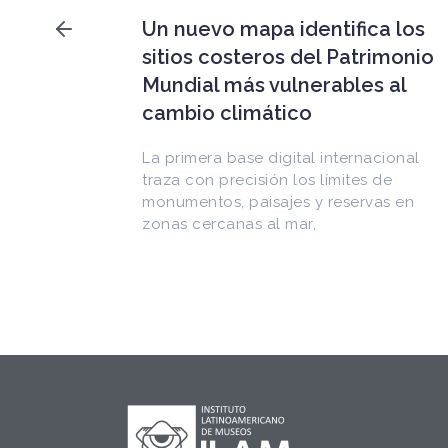
Falleció Ramón Gutiérrez,
a los
guardián del patrimonio
imonio
iberoamericano
 al
Arquitecto, historiador e Investigador
Superior del CONICET, fundó el
CEDODAL e impulsó los Seminarios de
cional
Arquitectura Latinoamericana. Publicó
de
más de
as en