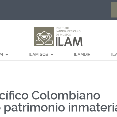
AM
ILAM SOS
ILAMDIR
IL
acífico Colombiano
patrimonio inmateri