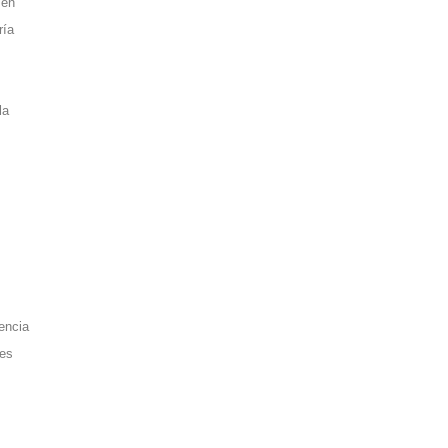
 en
ría
la
encia
 es