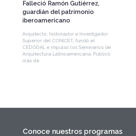
EEUU devuelve a Cuba
documentos históricos
sustraídos del Archivo
Nacional y puestos a la venta
en internet
Entre los materiales recuperados
figuran la Constitución de la Yaya de
1897 y documentos del Generalísimo
Máximo Gómez, del canciller
Conoce nuestros programas