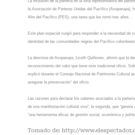
La inclusión de la partería en la lista representativa del patr
la Asociación de Parteras Unidas del Pacífico (Asoparupa), h
Afro del Pacífico (PES), una tarea que les tomó tres años.
Este plan especial surgió para responder a la necesidad de sal
identidad de las comunidades negras del Pacífico colombiano
La directora de Asoparupa, Liceth Quiñones, afirmó que la de
reconocimiento del valor que tiene este tradicional oficio. So
explicó durante el Consejo Nacional de Patrimonio Cultural q
asegurar la preservación” del oficio.
Las razones para declarar los saberes asociados a la parterí
de una manifestación cultural viva”, la segunda, que “genera a
“una herramienta eficaz de gestión social, económica y políti
Tomado de:
http://www.elespectador.c