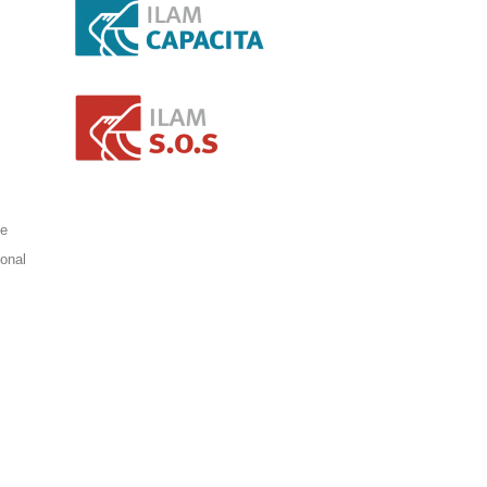
de
ional