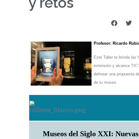
y retos
Profesor: Ricardo Rubi
Este Taller
te brinda
las 
extensión y alcance TI
C’
delinear una propuesta d
de tu museo.
Museos del Siglo XXI: Nueva