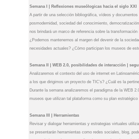
Semana I | Reflexiones museólogicas hacia el siglo XXI
A partir de una selección bibliográfica, vídeos y documentos 
posmodernidad, sociedad del conocimiento, democratizació
nos brindará un marco de referencia sobre la transformación
¿Podemos mantenernos al margen del devenir de la socied
necesidades actuales? ¿Cómo participan los museos de esto
Semana II | WEB 2.0, posibilidades de interacción | se
Analizaremos el contexto del uso de internet en Latinoaméri
a los que dirigimos un proyecto de TIC’s? ¿Cuál es la pertine
Durante la semana analizaremos el paradigma de la WEB 2.0
museos que utilizan tal plataforma como su plan estratégico p
Semana III | Herramientas
Revisar y dialogar herramientas y estrategias virtuales util
se presentarán herramientas como redes sociales, blog, podc