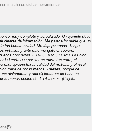
sta en marcha de dichas herramientas
extenso, muy completo y actualizado. Un ejemplo de lo
alucinante de información. Me parece increíble que un
y de tan buena calidad. Me dejo pasmado. Tengo
os virtuales y ante este me quito el sobrero.
s buenos conciertos. OTRO, OTRO, OTRO.
Lo único
erdad creía que por ser un curso tan corto, el
o para aprovechar la calidad del material y el nivel
ración fuera de por lo menos 6 meses, porque de
 una diplomatura y una diplomatura no hace en
or lo menos dejarlo de 3 a 4 meses.
(Bogotá,
iene
(*)
: