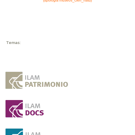
{tipologia museos_cien_natu}
Temas: