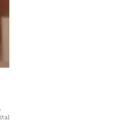
a
ital