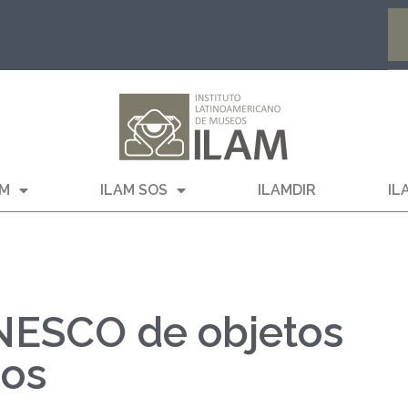
AM
ILAM SOS
ILAMDIR
IL
NESCO de objetos
dos