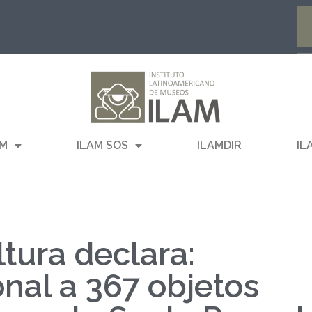
AM
ILAM SOS
ILAMDIR
IL
ltura declara:
nal a 367 objetos