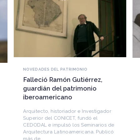
NOVEDADES DEL PATRIMONIO
EEUU devuelve a Cuba
documentos históricos
sustraídos del Archivo
Nacional y puestos a la venta
en internet
Entre los materiales recuperados
figuran la Constitución de la Yaya de