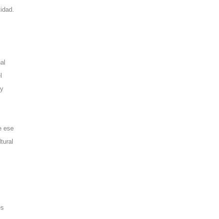
tidad.
al
l
 y
e ese
tural
es