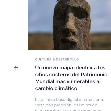
NOVEDADES DEL PATRIMONIO
Falleció Ramón Gutiérrez,
a los
guardián del patrimonio
imonio
iberoamericano
 al
Arquitecto, historiador e Investigador
Superior del CONICET, fundó el
CEDODAL e impulsó los Seminarios de
cional
Arquitectura Latinoamericana. Publicó
de
más de
as en