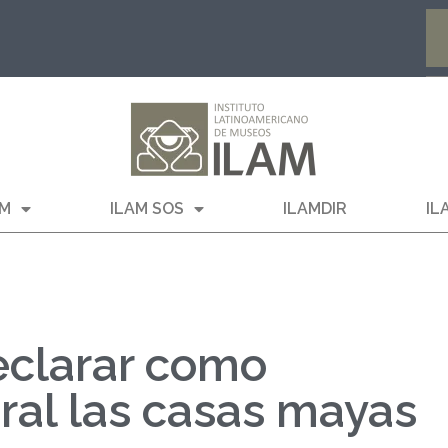
AM
ILAM SOS
ILAMDIR
IL
eclarar como
ral las casas mayas