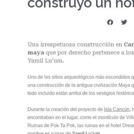
construyó un ho
Una irrespetuosa construcción en
Ca
maya
que por derecho pertenece a lo
Yamil Lu’um.
Uno de los sitios arqueológicos más escondidos qu
una construcción de la antigua civilización Maya q
todo incluido están arriba de los vestigios históric
Durante la creación del proyecto de
Isla Cancún
, 
encontraban en el lugar, como el montículo de Vil
Ruinas de Pok Ta Pok, las ruinas en el hotel Dre
nombre es ruinas de
Yamil Lu’um
.