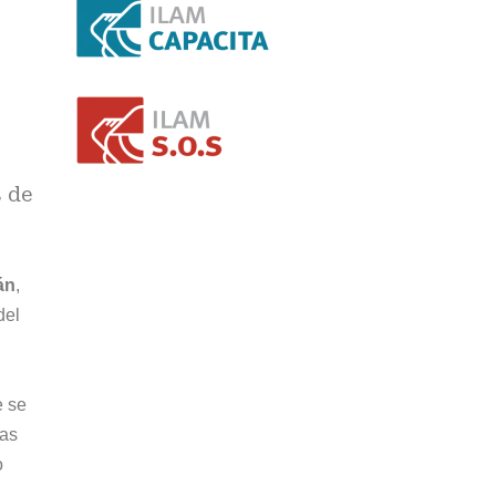
s de
án
,
del
e se
Las
o