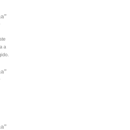
”
ste
a a
gido.
”