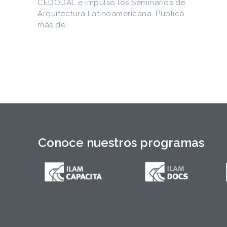
os de
Entre los materiales recuperados
blicó
figuran la Constitución de la Yaya de
1897 y documentos del Generalísimo
Máximo Gómez, del canciller
Conoce nuestros programas