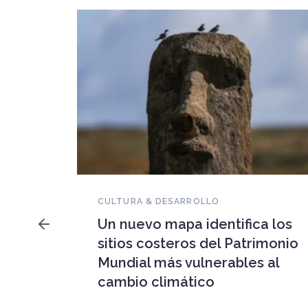
NOVEDADES DEL PATRIMONIO
Falleció Ramón Gutiérrez,
tifica los
guardián del patrimonio
 Patrimonio
iberoamericano
ables al
Arquitecto, historiador e Investig
Superior del CONICET, fundó el