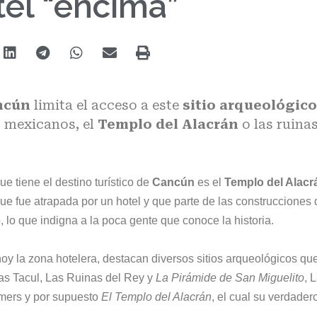
tel “encima”
ncún
limita el acceso a este
sitio arqueológico
s mexicanos, el
Templo del Alacrán
o las ruina
e tiene el destino turístico de
Cancún
es el
Templo del Alacr
ue fue atrapada por un hotel y que parte de las construcciones 
o, lo que indigna a la poca gente que conoce la historia.
hoy la zona hotelera, destacan diversos sitios arqueológicos qu
las Tacul, Las Ruinas del Rey y
La Pirámide de San Miguelito
, 
amers y por supuesto
El Templo del Alacrán
, el cual su verdader