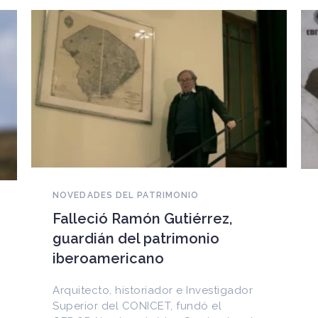
NOVEDADES DEL PATRIMONIO
EEUU devuelve a Cuba
documentos históricos
sustraídos del Archivo
Nacional y puestos a la venta
ador
en internet