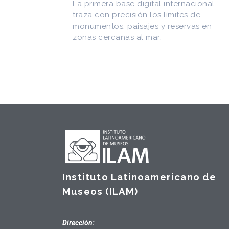
CEDODAL e impulsó los Seminari
internacional
Arquitectura Latinoamericana. Pu
ímites de
más de
reservas en
Instituto Latinoamericano de
Museos (ILAM)
Dirección: