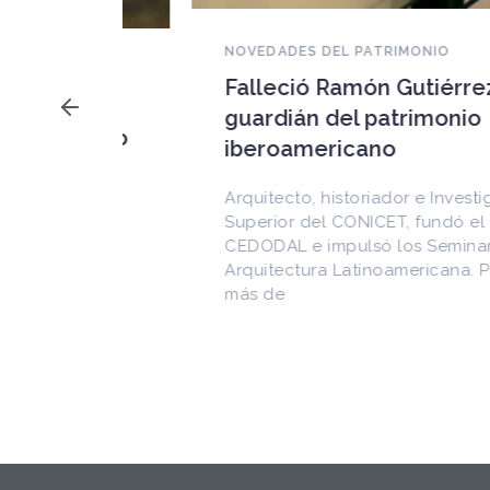
NOVEDADES DEL PATRIMONIO
Falleció Ramón Gutiérrez,
a los
guardián del patrimonio
imonio
iberoamericano
 al
Arquitecto, historiador e Investigador
Superior del CONICET, fundó el
CEDODAL e impulsó los Seminarios de
cional
Arquitectura Latinoamericana. Publicó
de
más de
as en