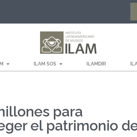
AM
ILAM SOS
ILAMDIR
IL
illones para
eger el patrimonio d