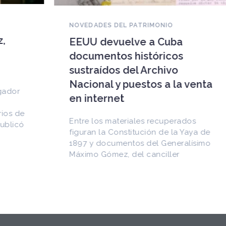
NOVEDADES DEL PATRIMONIO
EEUU devuelve a Cuba
documentos históricos
sustraídos del Archivo
Nacional y puestos a la venta
en internet
Entre los materiales recuperados
figuran la Constitución de la Yaya de
1897 y documentos del Generalísimo
Máximo Gómez, del canciller