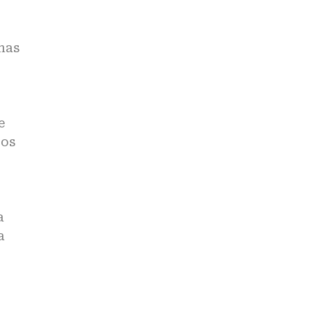
mas
e
cos
a
a