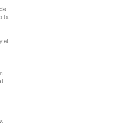
 de
o la
 el
on
al
ás