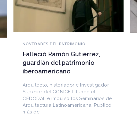
NOVEDADES DEL PATRIMONIO
EEUU devuelve a Cuba
documentos históricos
sustraídos del Archivo
Nacional y puestos a la venta
en internet
Entre los materiales recuperados
figuran la Constitución de la Yaya de
1897 y documentos del Generalísimo
Máximo Gómez, del canciller