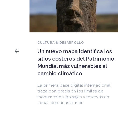
NOVEDADES DEL PATRIMONIO
Falleció Ramón Gutiérrez,
a los
guardián del patrimonio
imonio
iberoamericano
 al
Arquitecto, historiador e Investigador
Superior del CONICET, fundó el
CEDODAL e impulsó los Seminarios de
cional
Arquitectura Latinoamericana. Publicó
de
más de
as en