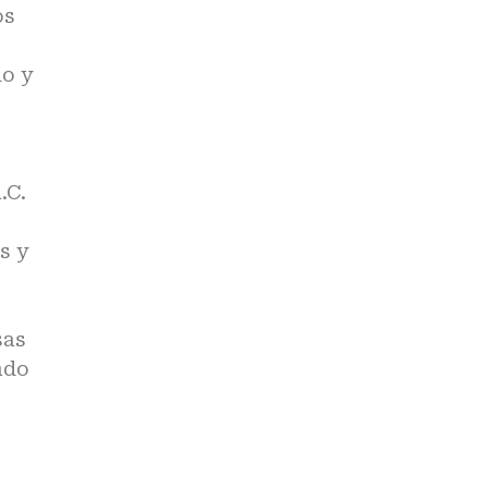
os
do y
.C.
s y
sas
ndo