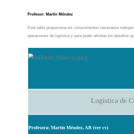
Profesor: Martín Méndez
Este taller proporciona los conocimientos necesarios
indispe
operaciones de logística y
para poder afrontar los desafios qu
Logística de C
Profesora: Martín Méndez, AR (
ver cv
)