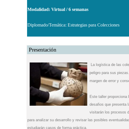
Modalidad: Virtual / 6 semanas
Diplomado/Temática: Estrategias para Colecciones
Presentación
La logística de las c
peligro para sus pieza
margen de error y cons
Este taller proporciona
desafios que presenta l
visitarán los procesos
para analizar su desarrollo y revisar las posibles eventuali
estudiarán casos de forma práctica.