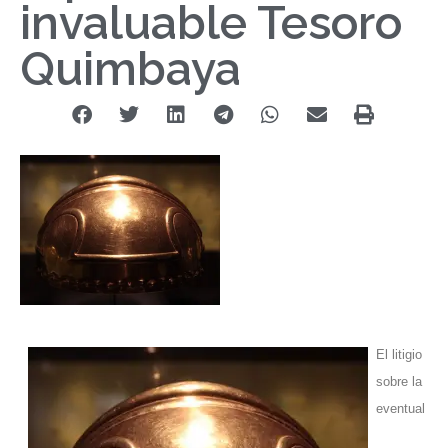
invaluable Tesoro
Quimbaya
El litigio
sobre la
eventual