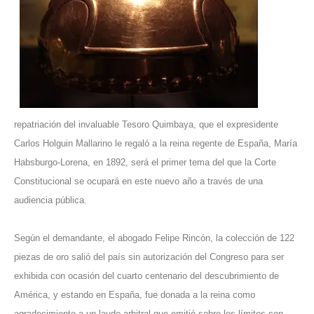
repatriación del invaluable Tesoro Quimbaya, que el expresidente
Carlos Holguin Mallarino le regaló a la reina regente de España, María
Habsburgo-Lorena, en 1892, será el primer tema del que la Corte
Constitucional se ocupará en este nuevo año a través de una
audiencia pública.
Según el demandante, el abogado Felipe Rincón, la colección de 122
piezas de oro salió del país sin autorización del Congreso para ser
exhibida con ocasión del cuarto centenario del descubrimiento de
América, y estando en España, fue donada a la reina como
agradecimiento a un laudo arbitral que emitió sobre los límites con