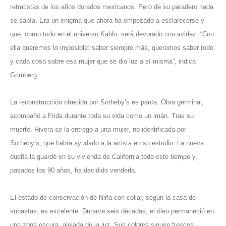
retratistas de los años dorados mexicanos. Pero de su paradero nada
se sabía. Era un enigma que ahora ha empezado a esclarecerse y
que, como todo en el universo Kahlo, será devorado con avidez. “Con
ella queremos lo imposible: saber siempre más, queremos saber todo
y cada cosa sobre esa mujer que se dio luz a sí misma”, indica
Grimberg.
La reconstrucción ofrecida por Sotheby’s es parca. Obra germinal,
acompañó a Frida durante toda su vida como un imán. Tras su
muerte, Rivera se la entregó a una mujer, no identificada por
Sotheby’s, que había ayudado a la artista en su estudio. La nueva
dueña la guardó en su vivienda de California todo este tiempo y,
pasados los 90 años, ha decidido venderla.
El estado de conservación de Niña con collar, según la casa de
subastas, es excelente. Durante seis décadas, el óleo permaneció en
una zona oscura, alejada de la luz. Sus colores siguen frescos.