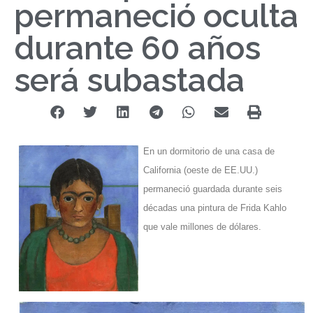
permaneció oculta
durante 60 años
será subastada
En un dormitorio de una casa de
California (oeste de EE.UU.)
permaneció guardada durante seis
décadas una pintura de Frida Kahlo
que vale millones de dólares.