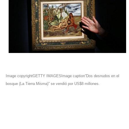
Image copyrightGETTY IMAGESImage caption”Dos desnudos en el
bosque (La Tierra Misma)” se vendió por US$8 millones.